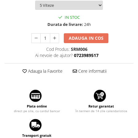
Suzuki
Dopuri anulare clapete admisie
Garnituri galerie admisie BMW
Toyota
IN STOC
Valve PCV
Volkswagen
Durata de livrare:
24h
Kit reparatie faruri
Volvo
ADAUGA IN COS
Adaptoare auxiliare
Produse cu discount de pana la
Cod Produs:
SRM006
95%
Ai nevoie de ajutor?
0723989517
Eleron Portbagaj
Adauga la Favorite
Cere informatii
Plata online
Retur garantat
direct pe site, cu cardul bancar
în termen de 14 zile calendaristice
Transport gratuit