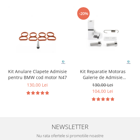
-20%
Kit Anulare Clapete Admisie
Kit Reparatie Motoras
pentru BMW cod motor N47
Galerie de Admisie
Aluminiu pentru
130,00 Lei
130,00 Lei
Volkswagen Skoda Seat
104,00 Lei
Audi P2015
NEWSLETTER
Nu rata ofertele si promotiile noastre