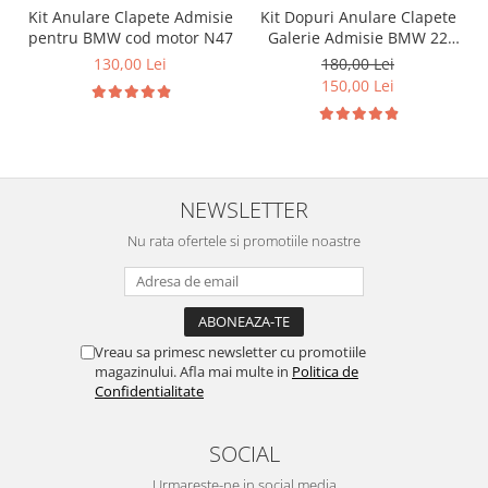
Kit Anulare Clapete Admisie
Kit Dopuri Anulare Clapete
pentru BMW cod motor N47
Galerie Admisie BMW 22
mm cod motor M47
130,00 Lei
180,00 Lei
150,00 Lei
NEWSLETTER
Nu rata ofertele si promotiile noastre
Vreau sa primesc newsletter cu promotiile
magazinului. Afla mai multe in
Politica de
Confidentialitate
SOCIAL
Urmareste-ne in social media