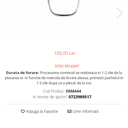
Land Rover
Piese interior
Mazda
Butoane
Mercedes-Benz
Display-uri
Mini Cooper
Manson schimbator viteze
Mitshubishi
Alte accesorii
Nissan
Ornamente
100,00 Lei
Opel
Antene
Piese exterior
Peugeot
STOC EPUIZAT
Accesorii
Porsche
Durata de livrare:
Procesarea comenzii se realizeaza in 1-2 zile de la
Senzori parcare dedicati
plasarea ei. In functie de metoda de livrare aleasa, primesti pachetul in
Renault
1-3 zile dupa ce a plecat de la noi.
Grile aerisire
Saab
Cod Produs:
SRM444
Camere video auto
Ai nevoie de ajutor?
0723989517
Seat
Capace oglinzi
Skoda
Jump Starter Auto
Adauga la Favorite
Cere informatii
Sticle far
Smart
Diverse
Subaru