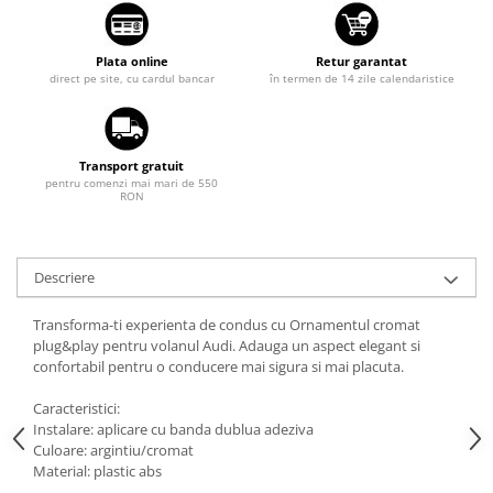
Tuning auto
Suzuki
Kituri reparatie
Toyota
Plata online
Retur garantat
Diverse
direct pe site, cu cardul bancar
în termen de 14 zile calendaristice
Volkswagen
Dopuri anulare clapete admisie
Volvo
Garnituri galerie admisie BMW
Valve PCV
Transport gratuit
pentru comenzi mai mari de 550
Kit reparatie faruri
RON
Adaptoare auxiliare
Produse cu discount de pana la
Descriere
95%
Eleron Portbagaj
Transforma-ti experienta de condus cu Ornamentul cromat
plug&play pentru volanul Audi. Adauga un aspect elegant si
confortabil pentru o conducere mai sigura si mai placuta.
Caracteristici:
Instalare: aplicare cu banda dublua adeziva
Culoare: argintiu/cromat
Material: plastic abs