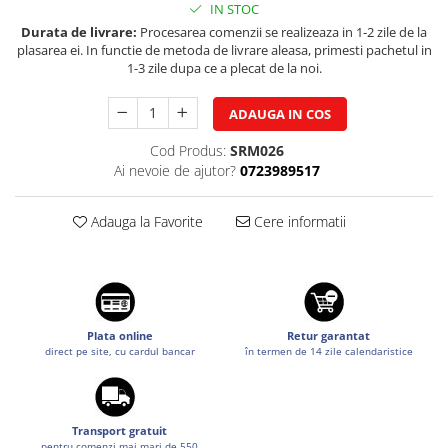
IN STOC
Suzuki
Dopuri anulare clapete admisie
Durata de livrare:
Procesarea comenzii se realizeaza in 1-2 zile de la
Garnituri galerie admisie BMW
Toyota
plasarea ei. In functie de metoda de livrare aleasa, primesti pachetul in
1-3 zile dupa ce a plecat de la noi.
Valve PCV
Volkswagen
Kit reparatie faruri
Volvo
ADAUGA IN COS
Adaptoare auxiliare
Cod Produs:
SRM026
Produse cu discount de pana la
Ai nevoie de ajutor?
0723989517
95%
Eleron Portbagaj
Adauga la Favorite
Cere informatii
Plata online
Retur garantat
direct pe site, cu cardul bancar
în termen de 14 zile calendaristice
Transport gratuit
pentru comenzi mai mari de 550