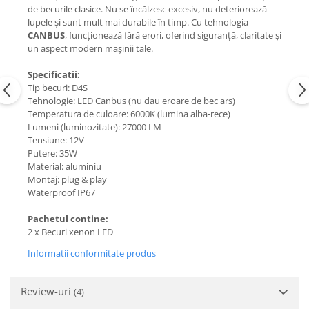
de becurile clasice. Nu se încălzesc excesiv, nu deteriorează
lupele și sunt mult mai durabile în timp. Cu tehnologia
CANBUS
, funcționează fără erori, oferind siguranță, claritate și
un aspect modern mașinii tale.
Specificatii:
Tip becuri: D4S
Tehnologie: LED Canbus (nu dau eroare de bec ars)
Temperatura de culoare: 6000K (lumina alba-rece)
Lumeni (luminozitate): 27000 LM
Tensiune: 12V
Putere: 35W
Material: aluminiu
Montaj: plug & play
Waterproof IP67
Pachetul contine:
2 x Becuri xenon LED
Informatii conformitate produs
Review-uri
(4)