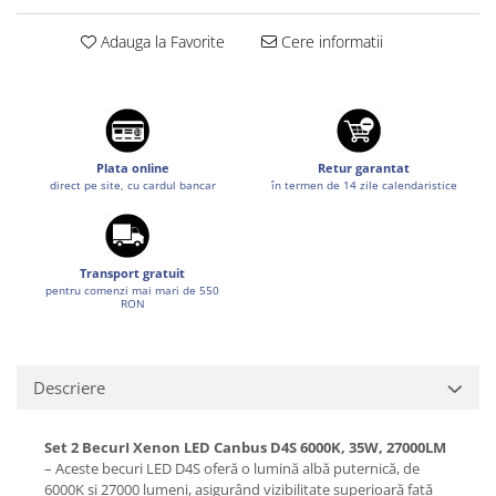
Suzuki
Diverse
Adauga la Favorite
Cere informatii
Dopuri anulare clapete admisie
Toyota
Garnituri galerie admisie BMW
Volkswagen
Valve PCV
Volvo
Kit reparatie faruri
Adaptoare auxiliare
Plata online
Retur garantat
direct pe site, cu cardul bancar
în termen de 14 zile calendaristice
Produse cu discount de pana la
95%
Eleron Portbagaj
Transport gratuit
pentru comenzi mai mari de 550
RON
Descriere
Set 2 BecurI Xenon LED Canbus D4S 6000K, 35W, 27000LM
– Aceste becuri LED D4S oferă o lumină albă puternică, de
6000K și 27000 lumeni, asigurând vizibilitate superioară față