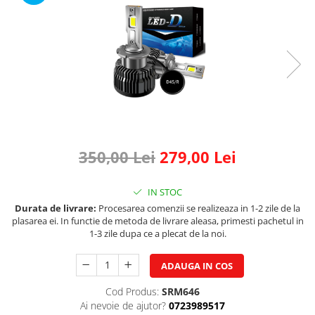
Land Rover
Piese interior
Mazda
Butoane
Display-uri
Mercedes-Benz
Manson schimbator viteze
Mini Cooper
Alte accesorii
Mitshubishi
Ornamente
Nissan
Antene
Opel
Piese exterior
Peugeot
350,00 Lei
279,00 Lei
Accesorii
Senzori parcare dedicati
Porsche
Grile aerisire
IN STOC
Renault
Durata de livrare:
Procesarea comenzii se realizeaza in 1-2 zile de la
Camere video auto
Saab
plasarea ei. In functie de metoda de livrare aleasa, primesti pachetul in
Capace oglinzi
1-3 zile dupa ce a plecat de la noi.
Seat
Sticle far
Skoda
Diverse
ADAUGA IN COS
Smart
Tuning auto
Cod Produs:
SRM646
Subaru
Ai nevoie de ajutor?
0723989517
Kituri reparatie