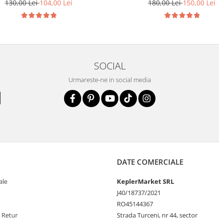
Skoda Seat Audi P2015
130,00 Lei
104,00 Lei
180,00 Lei
150,00 Lei
SOCIAL
Urmareste-ne in social media
DATE COMERCIALE
ale
KeplerMarket SRL
J40/18737/2021
RO45144367
e Retur
Strada Turceni, nr 44, sector