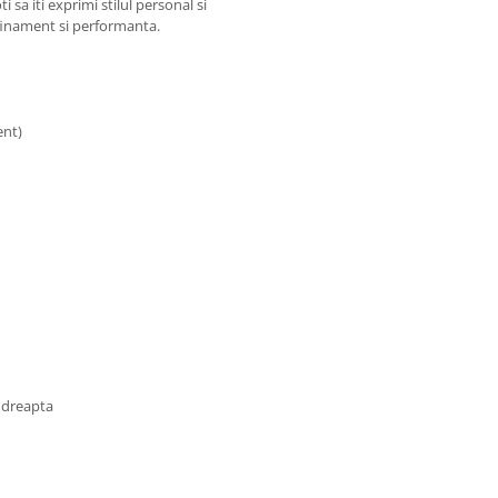
 sa iti exprimi stilul personal si
afinament si performanta.
ent)
a dreapta