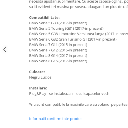
necesita ajustari suplimentare. Cu aceste capace oglinzi, poti
Suzuki
Dopuri anulare clapete admisie
sa iti evidentiezi masina pe sosea, adaugand un plus de r
Garnituri galerie admisie BMW
Toyota
Compatibilitate:
Valve PCV
Volkswagen
BMW Seria 5 G30 (2017-in prezent)
Kit reparatie faruri
BMW Seria 5 Touring (G31) (2017-in prezent)
Volvo
BMW Seria 5 G38 Limousine Versiunea lunga (2017-in prez
Adaptoare auxiliare
BMW Seria 6 G32 Gran Turismo GT (2017-in prezent)
Produse cu discount de pana la
BMW Seria 7 G11 (2015-in prezent)
BMW Seria 7 G12 (2015-in prezent)
95%
BMW Seria 8 G14 (2017-in prezent)
Eleron Portbagaj
BMW Seria 8 G15 (2017-in prezent)
Culoare:
Negru Lucios
Instalare:
Plug&Play - se instaleaza in locul capacelor vechi
*nu sunt compatibile la masinile care au volanul pe parte
Informatii conformitate produs