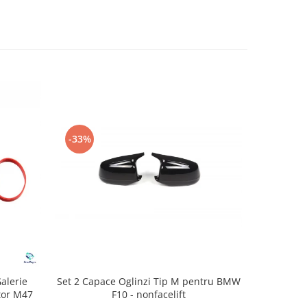
-33%
-22%
Set 2 Capace Oglinzi Tip M pentru BMW
alerie
Kit Comp
F10 - nonfacelift
or M47
Actuator M