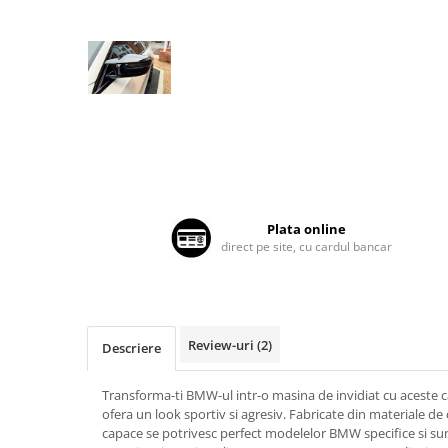
Land Rover
Butoane
Mazda
Display-uri
Manson schimbator viteze
Mercedes-Benz
Alte accesorii
Mini Cooper
Ornamente
Mitshubishi
Antene
Nissan
Piese exterior
Opel
Accesorii
Peugeot
Senzori parcare dedicati
Plata online
Grile aerisire
direct pe site, cu cardul bancar
Porsche
Camere mers inapoi
Renault
Capace oglinzi
Saab
Sticle far
Seat
Review-uri
(2)
Descriere
Diverse
Skoda
Tuning auto
Transforma-ti BMW-ul intr-o masina de invidiat cu aceste c
Smart
Kituri reparatie
ofera un look sportiv si agresiv. Fabricate din materiale de 
capace se potrivesc perfect modelelor BMW specifice si sunt
Subaru
Diverse