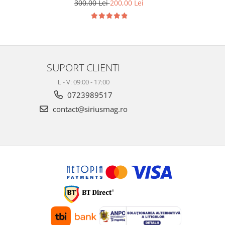
300,00 Lei
200,00 Lei
2
SUPORT CLIENTI
L - V: 09:00 - 17:00
0723989517
contact@siriusmag.ro