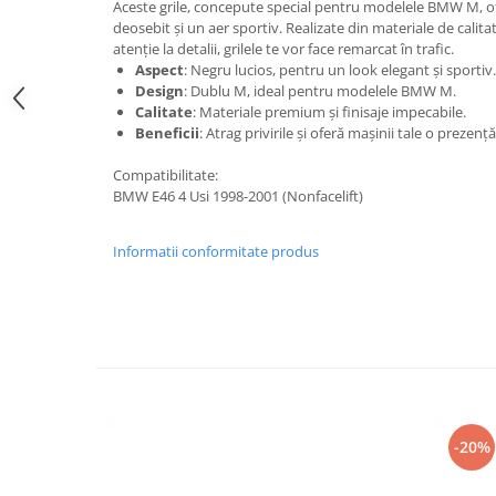
Aceste grile, concepute special pentru modelele BMW M, of
Suzuki
Dopuri anulare clapete admisie
deosebit și un aer sportiv. Realizate din materiale de calita
atenție la detalii, grilele te vor face remarcat în trafic.
Garnituri galerie admisie BMW
Toyota
Aspect
: Negru lucios, pentru un look elegant și sportiv.
Valve PCV
Volkswagen
Design
: Dublu M, ideal pentru modelele BMW M.
Kit reparatie faruri
Calitate
: Materiale premium și finisaje impecabile.
Volvo
Beneficii
: Atrag privirile și oferă mașinii tale o prezenț
Adaptoare auxiliare
Produse cu discount de pana la
Compatibilitate:
95%
BMW E46 4 Usi 1998-2001 (Nonfacelift)
Eleron Portbagaj
Informatii conformitate produs
-20%