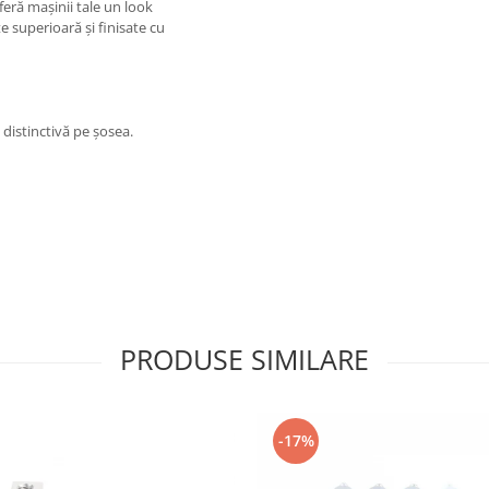
eră mașinii tale un look
te superioară și finisate cu
ă distinctivă pe șosea.
PRODUSE SIMILARE
-17%