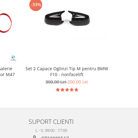
-33%
-22%
Set 2 Capace Oglinzi Tip M pentru BMW
alerie
Kit Comp
F10 - nonfacelift
or M47
Actuator M
300,00 Lei
200,00 Lei
2
SUPORT CLIENTI
L - V: 09:00 - 17:00