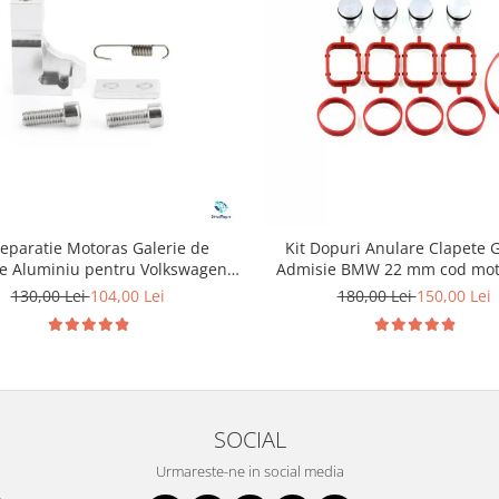
Reparatie Motoras Galerie de
Kit Dopuri Anulare Clapete G
e Aluminiu pentru Volkswagen
Admisie BMW 22 mm cod mot
Skoda Seat Audi P2015
130,00 Lei
104,00 Lei
180,00 Lei
150,00 Lei
SOCIAL
Urmareste-ne in social media