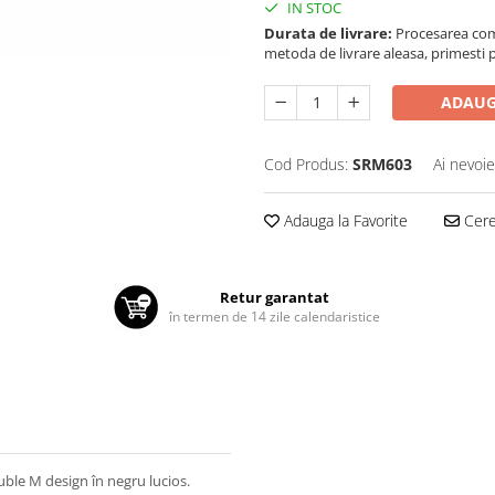
IN STOC
Durata de livrare:
Procesarea comen
metoda de livrare aleasa, primesti pa
ADAUG
Cod Produs:
SRM603
Ai nevoie
Adauga la Favorite
Cere 
Retur garantat
în termen de 14 zile calendaristice
ble M design în negru lucios.