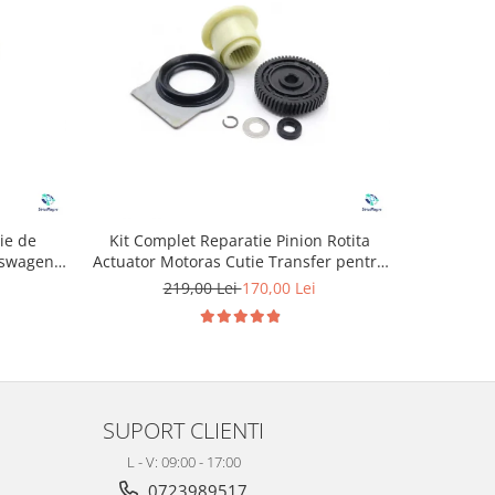
ie de
Kit Complet Reparatie Pinion Rotita
Dop anu
kswagen
Actuator Motoras Cutie Transfer pentru
N
BMW
219,00 Lei
170,00 Lei
SUPORT CLIENTI
L - V: 09:00 - 17:00
0723989517