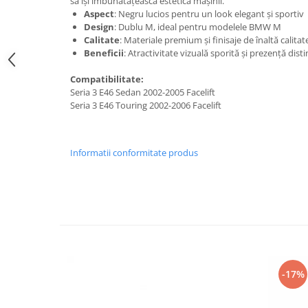
să își îmbunătățească estetica mașinii.
Suzuki
Aspect
: Negru lucios pentru un look elegant și sportiv
Dopuri anulare clapete admisie
Design
: Dublu M, ideal pentru modelele BMW M
Garnituri galerie admisie BMW
Toyota
Calitate
: Materiale premium și finisaje de înaltă calitat
Valve PCV
Beneficii
: Atractivitate vizuală sporită și prezență distin
Volkswagen
Kit reparatie faruri
Volvo
Compatibilitate:
Adaptoare auxiliare
Seria 3 E46 Sedan 2002-2005 Facelift
Seria 3 E46 Touring 2002-2006 Facelift
Produse cu discount de pana la
95%
Eleron Portbagaj
Informatii conformitate produs
-17%