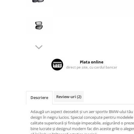
Land Rover
Butoane
Mazda
Display-uri
Manson schimbator viteze
Mercedes-Benz
Alte accesorii
Mini Cooper
Ornamente
Mitshubishi
Antene
Nissan
Piese exterior
Opel
Accesorii
Plata online
Peugeot
Senzori parcare dedicati
direct pe site, cu cardul bancar
Grile aerisire
Porsche
Camere mers inapoi
Renault
Capace oglinzi
Saab
Review-uri
(2)
Sticle far
Descriere
Seat
Diverse
Skoda
Adaugă un aspect deosebit și un aer sportiv BMW-ului tău c
Tuning auto
design în negru lucios. Special concepute pentru modelele
Smart
calitate superioară și finisaje impecabile, asigurând o prezen
Kituri reparatie
bine lucrate și designul modern fac din aceste grile o alege
Subaru
Diverse