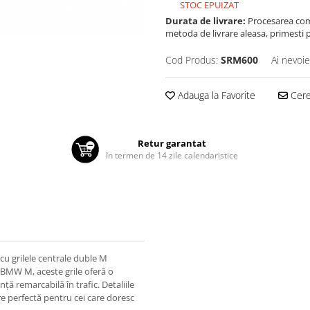
STOC EPUIZAT
Durata de livrare:
Procesarea comen
metoda de livrare aleasa, primesti pa
Cod Produs:
SRM600
Ai nevoie
Adauga la Favorite
Cere 
Retur garantat
în termen de 14 zile calendaristice
u grilele centrale duble M
 BMW M, aceste grile oferă o
ță remarcabilă în trafic. Detaliile
re perfectă pentru cei care doresc