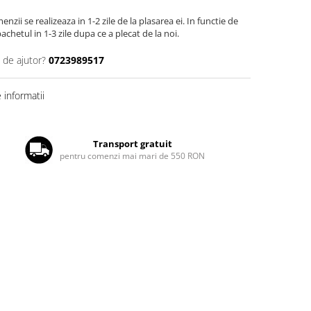
zii se realizeaza in 1-2 zile de la plasarea ei. In functie de
chetul in 1-3 zile dupa ce a plecat de la noi.
 de ajutor?
0723989517
informatii
Transport gratuit
pentru comenzi mai mari de 550 RON