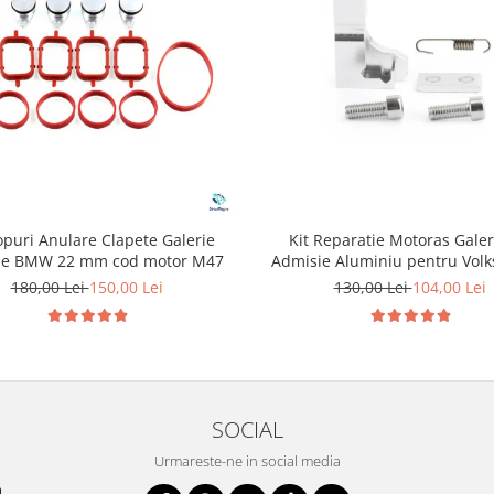
opuri Anulare Clapete Galerie
Kit Reparatie Motoras Galer
ie BMW 22 mm cod motor M47
Admisie Aluminiu pentru Vol
Skoda Seat Audi P2015
180,00 Lei
150,00 Lei
130,00 Lei
104,00 Lei
SOCIAL
Urmareste-ne in social media