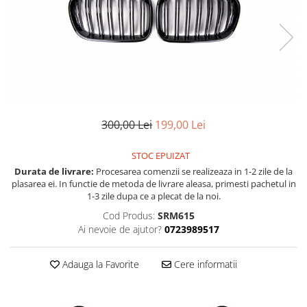
Land Rover
Piese interior
Mazda
Butoane
Display-uri
Mercedes-Benz
Manson schimbator viteze
Mini Cooper
Alte accesorii
Mitshubishi
Ornamente
Nissan
Antene
300,00 Lei
199,00 Lei
Opel
Piese exterior
Peugeot
Accesorii
STOC EPUIZAT
Senzori parcare dedicati
Porsche
Durata de livrare:
Procesarea comenzii se realizeaza in 1-2 zile de la
plasarea ei. In functie de metoda de livrare aleasa, primesti pachetul in
Grile aerisire
Renault
1-3 zile dupa ce a plecat de la noi.
Camere video auto
Saab
Cod Produs:
SRM615
Capace oglinzi
Ai nevoie de ajutor?
0723989517
Seat
Sticle far
Skoda
Diverse
Adauga la Favorite
Cere informatii
Smart
Tuning auto
Subaru
Kituri reparatie