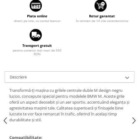
Suzuki
Diverse
Dopuri anulare clapete admisie
Toyota
Plata online
Retur garantat
direct pe site, cu cardul bancar
în termen de 14 zile calendaristice
Garnituri galerie admisie BMW
Volkswagen
Valve PCV
Volvo
Kit reparatie faruri
Transport gratuit
Adaptoare auxiliare
pentru comenzi mai mari de 550
RON
Produse cu discount de pana la
95%
Eleron Portbagaj
Descriere
Transformă-ți mașina cu grilele centrale duble M design negru
lucios, concepute special pentru modelele BMW M. Aceste grile
oferă un aspect deosebit și un aer sportiv, accentuând eleganța și
agresivitatea mașinii tale. Calitatea superioară și finisajele bine
lucrate te vor face remarcat în trafic, oferind în același timp
durabilitate și stil.
Compatibilitate: