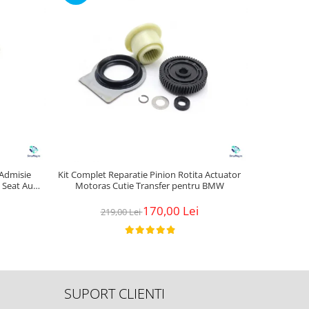
 Admisie
Kit Complet Reparatie Pinion Rotita Actuator
Dop anul
 Seat Audi
Motoras Cutie Transfer pentru BMW
170,00 Lei
219,00 Lei
SUPORT CLIENTI