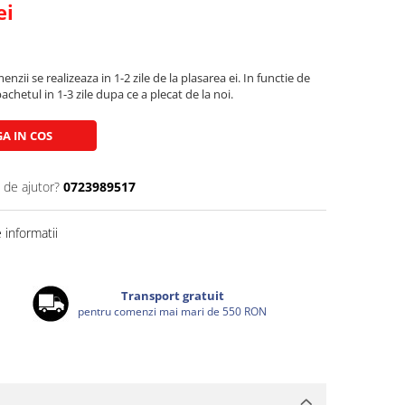
ei
zii se realizeaza in 1-2 zile de la plasarea ei. In functie de
chetul in 1-3 zile dupa ce a plecat de la noi.
A IN COS
 de ajutor?
0723989517
informatii
Transport gratuit
pentru comenzi mai mari de 550 RON