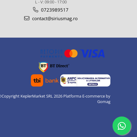
L - V: 09:00 - 17:00
0723989517
contact@siriusmag.ro
©Copyright KeplerMarket SRL 2026
Platforma E-commerce by
Gomag