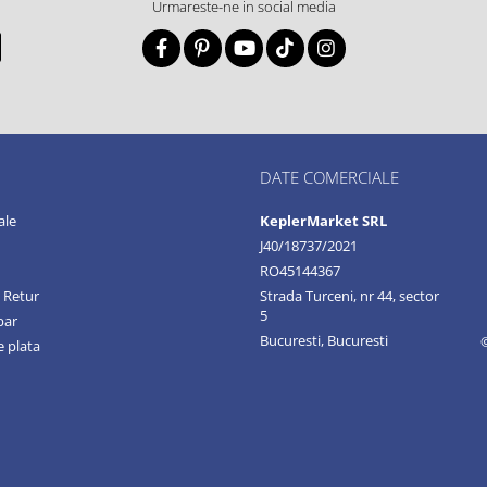
Urmareste-ne in social media
DATE COMERCIALE
ale
KeplerMarket SRL
J40/18737/2021
RO45144367
e Retur
Strada Turceni, nr 44, sector
5
par
Bucuresti, Bucuresti
 plata