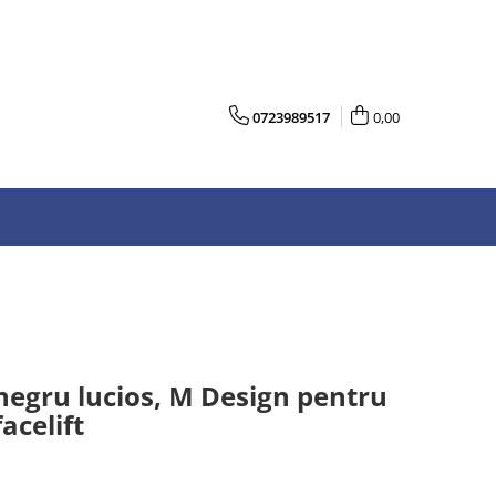
0723989517
0,00
, negru lucios, M Design pentru
celift