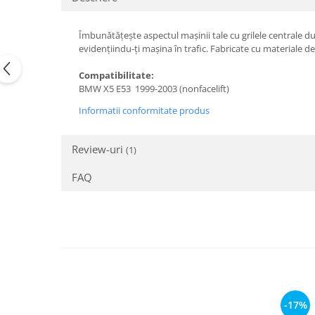
Suzuki
Dopuri anulare clapete admisie
Garnituri galerie admisie BMW
Toyota
Îmbunătățește aspectul mașinii tale cu grilele centrale 
evidențiindu-ți mașina în trafic. Fabricate cu materiale de c
Valve PCV
Volkswagen
Kit reparatie faruri
Compatibilitate:
Volvo
Adaptoare auxiliare
BMW X5 E53 1999-2003 (nonfacelift)
Produse cu discount de pana la
Informatii conformitate produs
95%
Eleron Portbagaj
Review-uri
(1)
FAQ
-17%