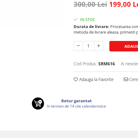
300,00 Lei
199,00 L
IN STOC
Durata de livrare:
Procesarea comen
metoda de livrare aleasa, primesti pa
ADAUG
Cod Produs:
SRM616
Ai nevoie
Adauga la Favorite
Cere 
Retur garantat
în termen de 14 zile calendaristice