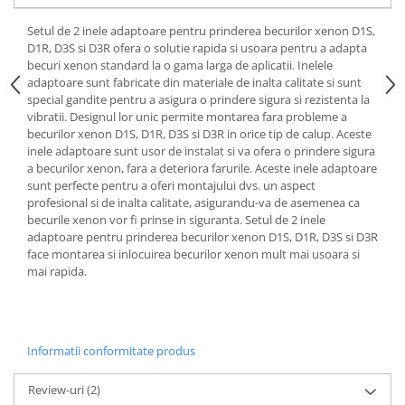
Setul de 2 inele adaptoare pentru prinderea becurilor xenon D1S,
D1R, D3S si D3R ofera o solutie rapida si usoara pentru a adapta
becuri xenon standard la o gama larga de aplicatii. Inelele
adaptoare sunt fabricate din materiale de inalta calitate si sunt
special gandite pentru a asigura o prindere sigura si rezistenta la
vibratii. Designul lor unic permite montarea fara probleme a
becurilor xenon D1S, D1R, D3S si D3R in orice tip de calup. Aceste
inele adaptoare sunt usor de instalat si va ofera o prindere sigura
a becurilor xenon, fara a deteriora farurile. Aceste inele adaptoare
sunt perfecte pentru a oferi montajului dvs. un aspect
profesional si de inalta calitate, asigurandu-va de asemenea ca
becurile xenon vor fi prinse in siguranta. Setul de 2 inele
adaptoare pentru prinderea becurilor xenon D1S, D1R, D3S si D3R
face montarea si inlocuirea becurilor xenon mult mai usoara si
mai rapida.
Informatii conformitate produs
Review-uri
(2)