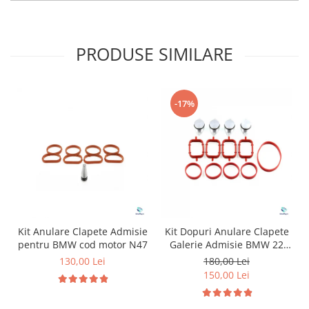
PRODUSE SIMILARE
-17%
Kit Anulare Clapete Admisie
Kit Dopuri Anulare Clapete
pentru BMW cod motor N47
Galerie Admisie BMW 22
mm cod motor M47
130,00 Lei
180,00 Lei
150,00 Lei