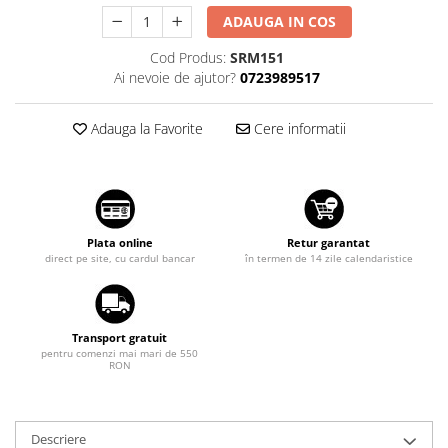
Suzuki
Diverse
ADAUGA IN COS
Dopuri anulare clapete admisie
Toyota
Cod Produs:
SRM151
Garnituri galerie admisie BMW
Ai nevoie de ajutor?
0723989517
Volkswagen
Valve PCV
Volvo
Kit reparatie faruri
Adauga la Favorite
Cere informatii
Adaptoare auxiliare
Produse cu discount de pana la
95%
Eleron Portbagaj
Plata online
Retur garantat
direct pe site, cu cardul bancar
în termen de 14 zile calendaristice
Transport gratuit
pentru comenzi mai mari de 550
RON
Descriere