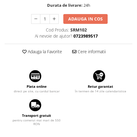
Suzuki
Durata de livrare:
24h
Dopuri anulare clapete admisie
Garnituri galerie admisie BMW
Toyota
ADAUGA IN COS
Valve PCV
Volkswagen
Cod Produs:
SRM102
Kit reparatie faruri
Volvo
Ai nevoie de ajutor?
0723989517
Adaptoare auxiliare
Produse cu discount de pana la
Adauga la Favorite
Cere informatii
95%
Eleron Portbagaj
Plata online
Retur garantat
direct pe site, cu cardul bancar
în termen de 14 zile calendaristice
Transport gratuit
pentru comenzi mai mari de 550
RON