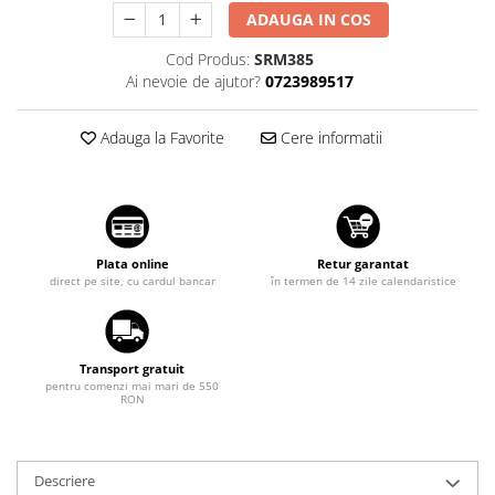
ADAUGA IN COS
Suzuki
Dopuri anulare clapete admisie
Garnituri galerie admisie BMW
Toyota
Cod Produs:
SRM385
Valve PCV
Ai nevoie de ajutor?
0723989517
Volkswagen
Kit reparatie faruri
Volvo
Adauga la Favorite
Cere informatii
Adaptoare auxiliare
Produse cu discount de pana la
95%
Eleron Portbagaj
Plata online
Retur garantat
direct pe site, cu cardul bancar
în termen de 14 zile calendaristice
Transport gratuit
pentru comenzi mai mari de 550
RON
Descriere