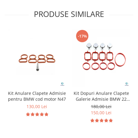
PRODUSE SIMILARE
-17%
Kit Anulare Clapete Admisie
Kit Dopuri Anulare Clapete
pentru BMW cod motor N47
Galerie Admisie BMW 22
mm cod motor M47
130,00 Lei
180,00 Lei
150,00 Lei