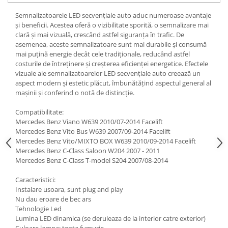
Semnalizatoarele LED secvențiale auto aduc numeroase avantaje
și beneficii. Acestea oferă o vizibilitate sporită, o semnalizare mai
clară și mai vizuală, crescând astfel siguranța în trafic. De
asemenea, aceste semnalizatoare sunt mai durabile și consumă
mai puțină energie decât cele tradiționale, reducând astfel
costurile de întreținere și creșterea eficienței energetice. Efectele
vizuale ale semnalizatoarelor LED secvențiale auto creează un
aspect modern și estetic plăcut, îmbunătățind aspectul general al
mașinii și conferind o notă de distincție.
Compatibilitate:
Mercedes Benz Viano W639 2010/07-2014 Facelift
Mercedes Benz Vito Bus W639 2007/09-2014 Facelift
Mercedes Benz Vito/MIXTO BOX W639 2010/09-2014 Facelift
Mercedes Benz C-Class Saloon W204 2007 - 2011
Mercedes Benz C-Class T-model S204 2007/08-2014
Caracteristici:
Instalare usoara, sunt plug and play
Nu dau eroare de bec ars
Tehnologie Led
Lumina LED dinamica (se deruleaza de la interior catre exterior)
Culoare lampa: tenta fumurie