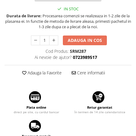
Suzuki
Dopuri anulare clapete admisie
IN STOC
Garnituri galerie admisie BMW
Toyota
Durata de livrare:
Procesarea comenzii se realizeaza in 1-2 zile de la
plasarea ei. In functie de metoda de livrare aleasa, primesti pachetul in
Valve PCV
Volkswagen
1-3 zile dupa ce a plecat de la noi.
Kit reparatie faruri
Volvo
Adaptoare auxiliare
ADAUGA IN COS
Produse cu discount de pana la
Cod Produs:
SRM287
95%
Ai nevoie de ajutor?
0723989517
Eleron Portbagaj
Adauga la Favorite
Cere informatii
Plata online
Retur garantat
direct pe site, cu cardul bancar
în termen de 14 zile calendaristice