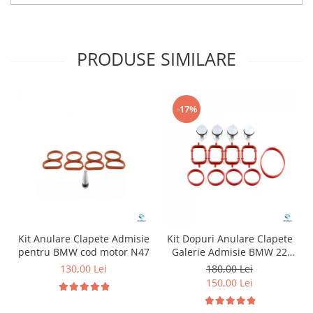
PRODUSE SIMILARE
-17%
Kit Anulare Clapete Admisie
Kit Dopuri Anulare Clapete
pentru BMW cod motor N47
Galerie Admisie BMW 22
mm cod motor M47
130,00 Lei
180,00 Lei
150,00 Lei