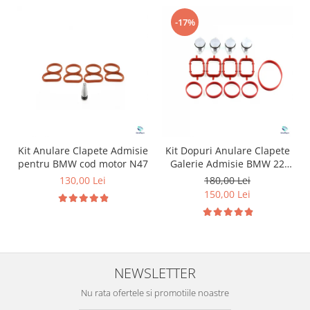
-17%
Kit Anulare Clapete Admisie
Kit Dopuri Anulare Clapete
pentru BMW cod motor N47
Galerie Admisie BMW 22
mm cod motor M47
130,00 Lei
180,00 Lei
150,00 Lei
NEWSLETTER
Nu rata ofertele si promotiile noastre