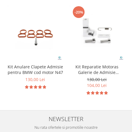
-20%
Kit Anulare Clapete Admisie
Kit Reparatie Motoras
pentru BMW cod motor N47
Galerie de Admisie
Aluminiu pentru
130,00 Lei
130,00 Lei
Volkswagen Skoda Seat
104,00 Lei
Audi P2015
NEWSLETTER
Nu rata ofertele si promotiile noastre