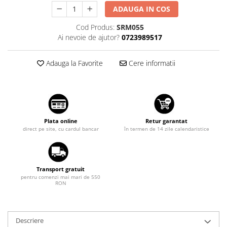
ADAUGA IN COS
Suzuki
Dopuri anulare clapete admisie
Garnituri galerie admisie BMW
Toyota
Cod Produs:
SRM055
Valve PCV
Ai nevoie de ajutor?
0723989517
Volkswagen
Kit reparatie faruri
Volvo
Adauga la Favorite
Cere informatii
Adaptoare auxiliare
Produse cu discount de pana la
95%
Eleron Portbagaj
Plata online
Retur garantat
direct pe site, cu cardul bancar
în termen de 14 zile calendaristice
Transport gratuit
pentru comenzi mai mari de 550
RON
Descriere