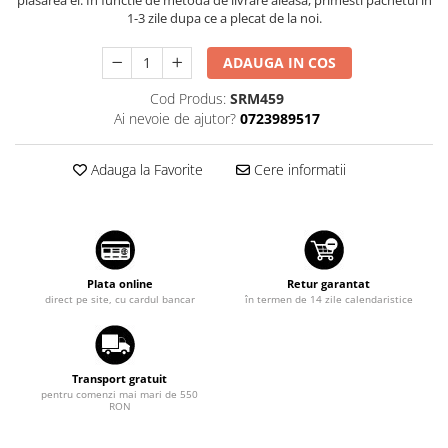
Suzuki
1-3 zile dupa ce a plecat de la noi.
Dopuri anulare clapete admisie
Garnituri galerie admisie BMW
Toyota
ADAUGA IN COS
Valve PCV
Volkswagen
Cod Produs:
SRM459
Kit reparatie faruri
Volvo
Ai nevoie de ajutor?
0723989517
Adaptoare auxiliare
Produse cu discount de pana la
Adauga la Favorite
Cere informatii
95%
Eleron Portbagaj
Plata online
Retur garantat
direct pe site, cu cardul bancar
în termen de 14 zile calendaristice
Transport gratuit
pentru comenzi mai mari de 550
RON