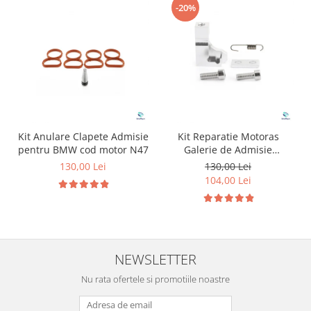
-20%
Kit Anulare Clapete Admisie
Kit Reparatie Motoras
pentru BMW cod motor N47
Galerie de Admisie
Aluminiu pentru
130,00 Lei
130,00 Lei
Volkswagen Skoda Seat
104,00 Lei
Audi P2015
NEWSLETTER
Nu rata ofertele si promotiile noastre