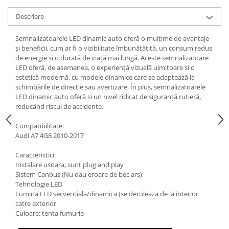
Descriere
Semnalizatoarele LED dinamic auto oferă o mulțime de avantaje
și beneficii, cum ar fi o vizibilitate îmbunătățită, un consum redus
de energie și o durată de viață mai lungă. Aceste semnalizatoare
LED oferă, de asemenea, o experiență vizuală uimitoare și o
estetică modernă, cu modele dinamice care se adaptează la
schimbările de direcție sau avertizare. În plus, semnalizatoarele
LED dinamic auto oferă și un nivel ridicat de siguranță rutieră,
reducând riscul de accidente.
Compatibilitate:
Audi A7 4G8 2010-2017
Caracteristici:
Instalare usoara, sunt plug and play
Sistem Canbus (Nu dau eroare de bec ars)
Tehnologie LED
Lumina LED secventiala/dinamica (se deruleaza de la interior
catre exterior
Culoare: tenta fumurie