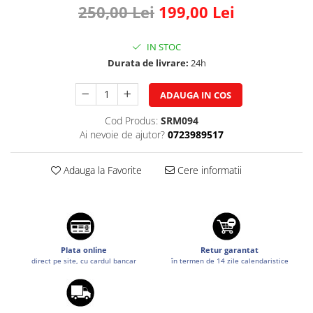
250,00 Lei
199,00 Lei
Suzuki
Dopuri anulare clapete admisie
Garnituri galerie admisie BMW
Toyota
IN STOC
Valve PCV
Volkswagen
Durata de livrare:
24h
Kit reparatie faruri
Volvo
Adaptoare auxiliare
ADAUGA IN COS
Produse cu discount de pana la
Cod Produs:
SRM094
95%
Ai nevoie de ajutor?
0723989517
Eleron Portbagaj
Adauga la Favorite
Cere informatii
Plata online
Retur garantat
direct pe site, cu cardul bancar
în termen de 14 zile calendaristice