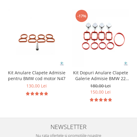
-17%
Kit Anulare Clapete Admisie
Kit Dopuri Anulare Clapete
pentru BMW cod motor N47
Galerie Admisie BMW 22
mm cod motor M47
130,00 Lei
180,00 Lei
150,00 Lei
NEWSLETTER
Nu rata ofertele si promotiile noastre