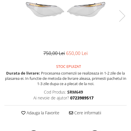
Land Rover
Piese interior
Mazda
Butoane
Display-uri
Mercedes-Benz
Manson schimbator viteze
Mini Cooper
Alte accesorii
Mitshubishi
Ornamente
Nissan
Antene
750,00 Lei
650,00 Lei
Opel
Piese exterior
Peugeot
Accesorii
STOC EPUIZAT
Senzori parcare dedicati
Porsche
Durata de livrare:
Procesarea comenzii se realizeaza in 1-2 zile de la
plasarea ei. In functie de metoda de livrare aleasa, primesti pachetul in
Grile aerisire
Renault
1-3 zile dupa ce a plecat de la noi.
Camere mers inapoi
Saab
Cod Produs:
SRM649
Capace oglinzi
Ai nevoie de ajutor?
0723989517
Seat
Sticle far
Skoda
Diverse
Adauga la Favorite
Cere informatii
Smart
Tuning auto
Subaru
Kituri reparatie