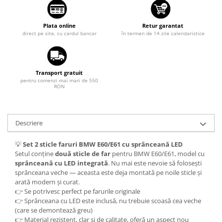
Suzuki
Diverse
Dopuri anulare clapete admisie
Toyota
Plata online
Retur garantat
direct pe site, cu cardul bancar
în termen de 14 zile calendaristice
Garnituri galerie admisie BMW
Volkswagen
Valve PCV
Volvo
Kit reparatie faruri
Transport gratuit
Adaptoare auxiliare
pentru comenzi mai mari de 550
RON
Produse cu discount de pana la
95%
Eleron Portbagaj
Descriere
💡
Set 2 sticle faruri BMW E60/E61 cu sprânceană LED
Setul conține
două sticle de far
pentru BMW E60/E61, model cu
sprânceană cu LED integrată
. Nu mai este nevoie să folosești
sprânceana veche — aceasta este deja montată pe noile sticle și
arată modern și curat.
👉 Se potrivesc perfect pe farurile originale
👉 Sprânceana cu LED este inclusă, nu trebuie scoasă cea veche
(care se demontează greu)
👉 Material rezistent, clar și de calitate, oferă un aspect nou