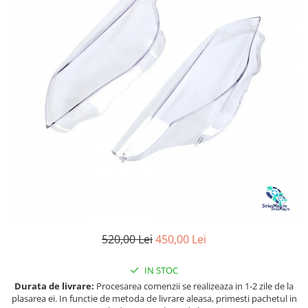
Land Rover
Piese interior
Mazda
Butoane
Mercedes-Benz
Display-uri
Mini Cooper
Manson schimbator viteze
Mitshubishi
Alte accesorii
Nissan
Ornamente
Opel
Antene
Piese exterior
Peugeot
Accesorii
Porsche
Senzori parcare dedicati
Renault
Grile aerisire
Saab
Camere video auto
Seat
520,00 Lei
450,00 Lei
Capace oglinzi
Skoda
Jump Starter Auto
IN STOC
Sticle far
Smart
Durata de livrare:
Procesarea comenzii se realizeaza in 1-2 zile de la
Diverse
plasarea ei. In functie de metoda de livrare aleasa, primesti pachetul in
Subaru