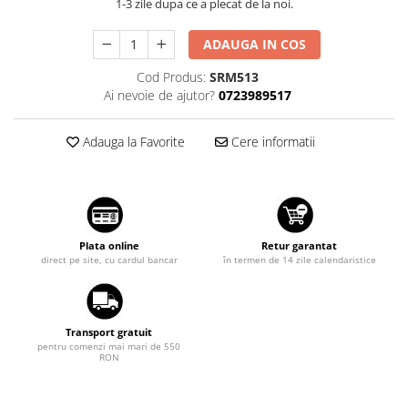
1-3 zile dupa ce a plecat de la noi.
Tuning auto
Suzuki
Kituri reparatie
ADAUGA IN COS
Toyota
Diverse
Volkswagen
Cod Produs:
SRM513
Dopuri anulare clapete admisie
Ai nevoie de ajutor?
0723989517
Volvo
Garnituri galerie admisie BMW
Valve PCV
Adauga la Favorite
Cere informatii
Kit reparatie faruri
Adaptoare auxiliare
Produse cu discount de pana la
95%
Plata online
Retur garantat
Eleron Portbagaj
direct pe site, cu cardul bancar
în termen de 14 zile calendaristice
Transport gratuit
pentru comenzi mai mari de 550
RON