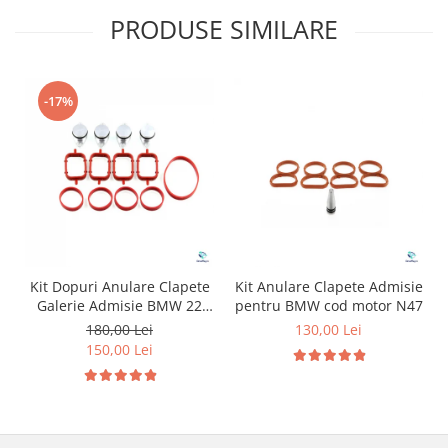
PRODUSE SIMILARE
-17%
Kit Dopuri Anulare Clapete
Kit Anulare Clapete Admisie
Galerie Admisie BMW 22
pentru BMW cod motor N47
mm cod motor M47
180,00 Lei
130,00 Lei
150,00 Lei