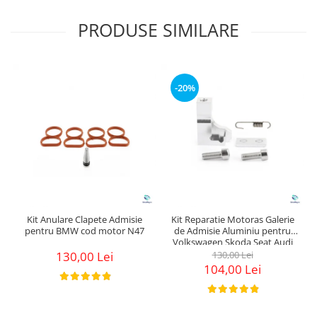
PRODUSE SIMILARE
-20%
Kit Anulare Clapete Admisie
Kit Reparatie Motoras Galerie
pentru BMW cod motor N47
de Admisie Aluminiu pentru
Volkswagen Skoda Seat Audi
P2015
130,00 Lei
130,00 Lei
104,00 Lei