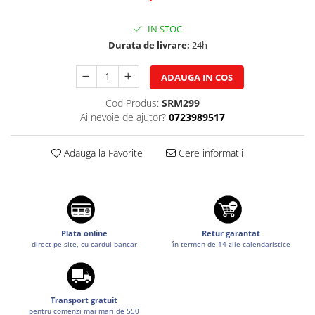
Suzuki
Dopuri anulare clapete admisie
IN STOC
Garnituri galerie admisie BMW
Toyota
Durata de livrare:
24h
Valve PCV
Volkswagen
Kit reparatie faruri
Volvo
ADAUGA IN COS
Adaptoare auxiliare
Cod Produs:
SRM299
Produse cu discount de pana la
Ai nevoie de ajutor?
0723989517
95%
Eleron Portbagaj
Adauga la Favorite
Cere informatii
Plata online
Retur garantat
direct pe site, cu cardul bancar
în termen de 14 zile calendaristice
Transport gratuit
pentru comenzi mai mari de 550