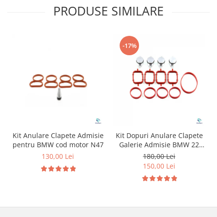
PRODUSE SIMILARE
-17%
Kit Anulare Clapete Admisie
Kit Dopuri Anulare Clapete
pentru BMW cod motor N47
Galerie Admisie BMW 22
mm cod motor M47
130,00 Lei
180,00 Lei
150,00 Lei