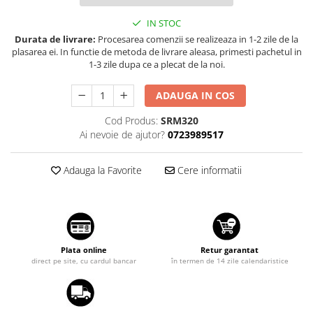
Suzuki
Dopuri anulare clapete admisie
IN STOC
Garnituri galerie admisie BMW
Toyota
Durata de livrare:
Procesarea comenzii se realizeaza in 1-2 zile de la
Valve PCV
plasarea ei. In functie de metoda de livrare aleasa, primesti pachetul in
Volkswagen
1-3 zile dupa ce a plecat de la noi.
Kit reparatie faruri
Volvo
Adaptoare auxiliare
ADAUGA IN COS
Produse cu discount de pana la
Cod Produs:
SRM320
95%
Ai nevoie de ajutor?
0723989517
Eleron Portbagaj
Adauga la Favorite
Cere informatii
Plata online
Retur garantat
direct pe site, cu cardul bancar
în termen de 14 zile calendaristice