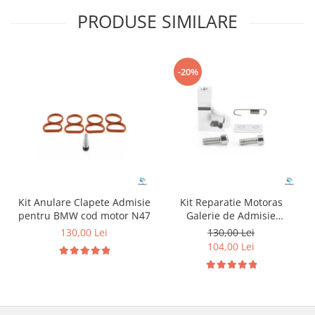
PRODUSE SIMILARE
-20%
Kit Anulare Clapete Admisie
Kit Reparatie Motoras
pentru BMW cod motor N47
Galerie de Admisie
Aluminiu pentru
130,00 Lei
130,00 Lei
Volkswagen Skoda Seat
104,00 Lei
Audi P2015