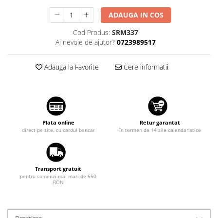
Suzuki
Dopuri anulare clapete admisie
ADAUGA IN COS
Garnituri galerie admisie BMW
Toyota
Cod Produs:
SRM337
Valve PCV
Volkswagen
Ai nevoie de ajutor?
0723989517
Kit reparatie faruri
Volvo
Adaptoare auxiliare
Adauga la Favorite
Cere informatii
Produse cu discount de pana la
95%
Eleron Portbagaj
Plata online
Retur garantat
direct pe site, cu cardul bancar
în termen de 14 zile calendaristice
Transport gratuit
pentru comenzi mai mari de 550
RON
Descriere