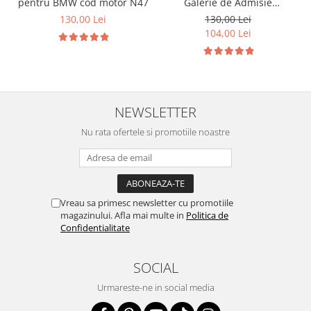
pentru BMW cod motor N47
Galerie de Admisie
Aluminiu pentru
130,00 Lei
130,00 Lei
Volkswagen Skoda Seat
104,00 Lei
Audi P2015
NEWSLETTER
Nu rata ofertele si promotiile noastre
Vreau sa primesc newsletter cu promotiile
magazinului. Afla mai multe in
Politica de
Confidentialitate
SOCIAL
Urmareste-ne in social media