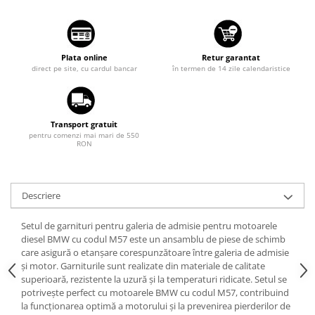
Suzuki
Dopuri anulare clapete admisie
Garnituri galerie admisie BMW
Toyota
Valve PCV
Volkswagen
Plata online
Retur garantat
Kit reparatie faruri
direct pe site, cu cardul bancar
în termen de 14 zile calendaristice
Volvo
Adaptoare auxiliare
Produse cu discount de pana la
95%
Transport gratuit
pentru comenzi mai mari de 550
RON
Eleron Portbagaj
Descriere
Setul de garnituri pentru galeria de admisie pentru motoarele
diesel BMW cu codul M57 este un ansamblu de piese de schimb
care asigură o etanșare corespunzătoare între galeria de admisie
și motor. Garniturile sunt realizate din materiale de calitate
superioară, rezistente la uzură și la temperaturi ridicate. Setul se
potrivește perfect cu motoarele BMW cu codul M57, contribuind
la funcționarea optimă a motorului și la prevenirea pierderilor de