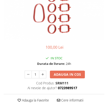
Land Rover
Butoane
Mazda
Display-uri
Manson schimbator viteze
Mercedes-Benz
Alte accesorii
Mini Cooper
Ornamente
Mitshubishi
Antene
Nissan
Piese exterior
Opel
Accesorii
100,00 Lei
Peugeot
Senzori parcare dedicati
IN STOC
Grile aerisire
Porsche
Durata de livrare:
24h
Camere mers inapoi
Renault
Capace oglinzi
ADAUGA IN COS
Saab
Sticle far
Seat
Cod Produs:
SRM111
Diverse
Ai nevoie de ajutor?
0723989517
Skoda
Tuning auto
Smart
Kituri reparatie
Adauga la Favorite
Cere informatii
Subaru
Diverse