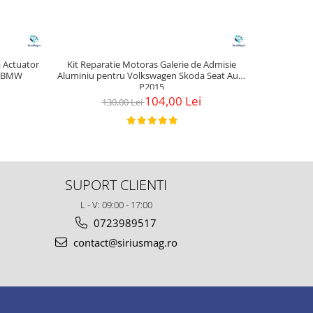
a Actuator
Kit Reparatie Motoras Galerie de Admisie
Dop anul
u BMW
Aluminiu pentru Volkswagen Skoda Seat Audi
P2015
104,00 Lei
130,00 Lei
SUPORT CLIENTI
L - V: 09:00 - 17:00
0723989517
contact@siriusmag.ro