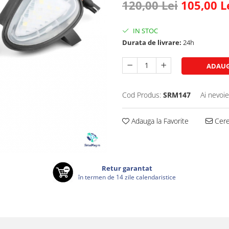
120,00 Lei
105,00 L
IN STOC
Durata de livrare:
24h
ADAUG
Cod Produs:
SRM147
Ai nevoie
Adauga la Favorite
Cere 
Retur garantat
în termen de 14 zile calendaristice