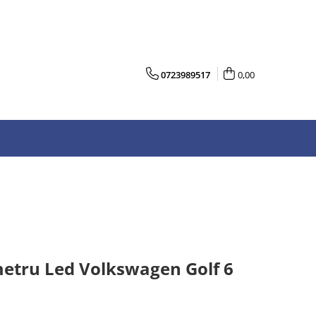
0723989517
0,00
metru Led Volkswagen Golf 6