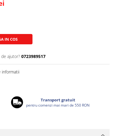
ei
A IN COS
 de ajutor?
0723989517
informatii
Transport gratuit
pentru comenzi mai mari de 550 RON