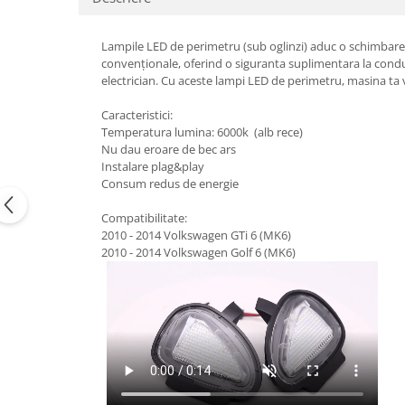
Suzuki
Dopuri anulare clapete admisie
Garnituri galerie admisie BMW
Toyota
Lampile LED de perimetru (sub oglinzi) aduc o schimbare 
convenționale, oferind o siguranta suplimentara la condusu
Valve PCV
Volkswagen
electrician. Cu aceste lampi LED de perimetru, masina ta 
Kit reparatie faruri
Volvo
Adaptoare auxiliare
Caracteristici:
Temperatura lumina: 6000k (alb rece)
Produse cu discount de pana la
Nu dau eroare de bec ars
95%
Instalare plag&play
Consum redus de energie
Eleron Portbagaj
Compatibilitate:
2010 - 2014 Volkswagen GTi 6 (MK6)
2010 - 2014 Volkswagen Golf 6 (MK6)