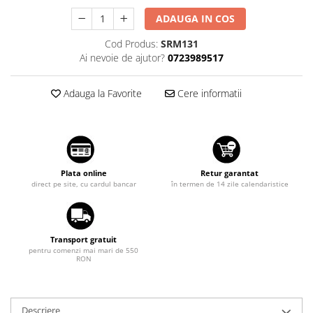
Suzuki
Dopuri anulare clapete admisie
ADAUGA IN COS
Garnituri galerie admisie BMW
Toyota
Cod Produs:
SRM131
Valve PCV
Volkswagen
Ai nevoie de ajutor?
0723989517
Kit reparatie faruri
Volvo
Adaptoare auxiliare
Adauga la Favorite
Cere informatii
Produse cu discount de pana la
95%
Eleron Portbagaj
Plata online
Retur garantat
direct pe site, cu cardul bancar
în termen de 14 zile calendaristice
Transport gratuit
pentru comenzi mai mari de 550
RON
Descriere