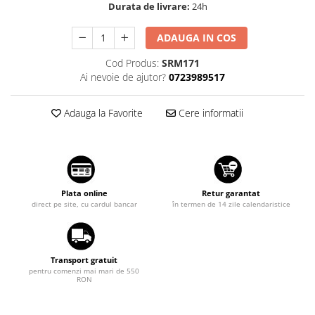
Durata de livrare:
24h
Suzuki
Dopuri anulare clapete admisie
Garnituri galerie admisie BMW
Toyota
ADAUGA IN COS
Valve PCV
Volkswagen
Cod Produs:
SRM171
Kit reparatie faruri
Ai nevoie de ajutor?
0723989517
Volvo
Adaptoare auxiliare
Produse cu discount de pana la
Adauga la Favorite
Cere informatii
95%
Eleron Portbagaj
Plata online
Retur garantat
direct pe site, cu cardul bancar
în termen de 14 zile calendaristice
Transport gratuit
pentru comenzi mai mari de 550
RON