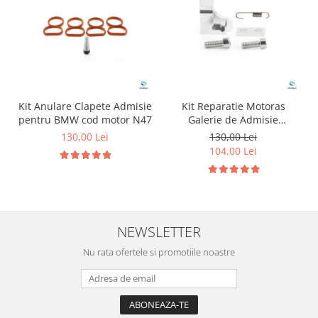
Kit Anulare Clapete Admisie
Kit Reparatie Motoras
pentru BMW cod motor N47
Galerie de Admisie
Aluminiu pentru
130,00 Lei
130,00 Lei
Volkswagen Skoda Seat
104,00 Lei
Audi P2015
NEWSLETTER
Nu rata ofertele si promotiile noastre