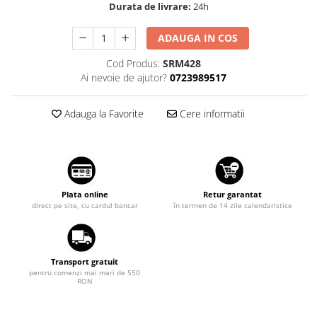
Durata de livrare:
24h
Suzuki
Dopuri anulare clapete admisie
Garnituri galerie admisie BMW
Toyota
ADAUGA IN COS
Valve PCV
Volkswagen
Cod Produs:
SRM428
Kit reparatie faruri
Ai nevoie de ajutor?
0723989517
Volvo
Adaptoare auxiliare
Produse cu discount de pana la
Adauga la Favorite
Cere informatii
95%
Eleron Portbagaj
Plata online
Retur garantat
direct pe site, cu cardul bancar
în termen de 14 zile calendaristice
Transport gratuit
pentru comenzi mai mari de 550
RON