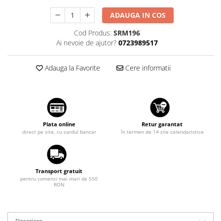
Suzuki
Dopuri anulare clapete admisie
ADAUGA IN COS
Garnituri galerie admisie BMW
Toyota
Cod Produs:
SRM196
Valve PCV
Volkswagen
Ai nevoie de ajutor?
0723989517
Kit reparatie faruri
Volvo
Adaptoare auxiliare
Adauga la Favorite
Cere informatii
Produse cu discount de pana la
95%
Eleron Portbagaj
Plata online
Retur garantat
direct pe site, cu cardul bancar
în termen de 14 zile calendaristice
Transport gratuit
pentru comenzi mai mari de 550
RON
Descriere