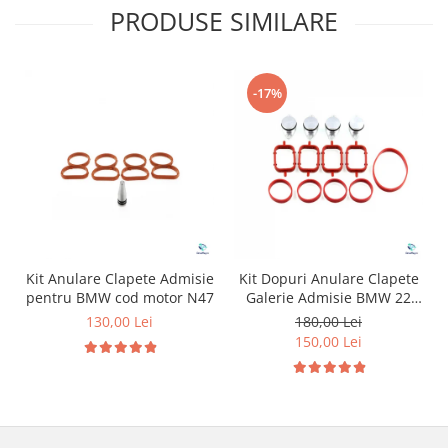
PRODUSE SIMILARE
-17%
Kit Anulare Clapete Admisie
Kit Dopuri Anulare Clapete
pentru BMW cod motor N47
Galerie Admisie BMW 22
mm cod motor M47
130,00 Lei
180,00 Lei
150,00 Lei