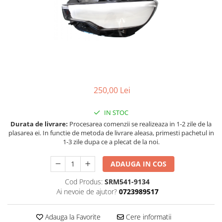
Land Rover
Piese interior
Mazda
Butoane
Mercedes-Benz
Display-uri
Mini Cooper
Manson schimbator viteze
Mitshubishi
Alte accesorii
Nissan
Ornamente
250,00 Lei
Opel
Antene
Piese exterior
Peugeot
IN STOC
Accesorii
Porsche
Durata de livrare:
Procesarea comenzii se realizeaza in 1-2 zile de la
plasarea ei. In functie de metoda de livrare aleasa, primesti pachetul in
Senzori parcare dedicati
Renault
1-3 zile dupa ce a plecat de la noi.
Grile aerisire
Saab
Camere video auto
ADAUGA IN COS
Seat
Capace oglinzi
Cod Produs:
SRM541-9134
Skoda
Jump Starter Auto
Ai nevoie de ajutor?
0723989517
Sticle far
Smart
Diverse
Subaru
Adauga la Favorite
Cere informatii