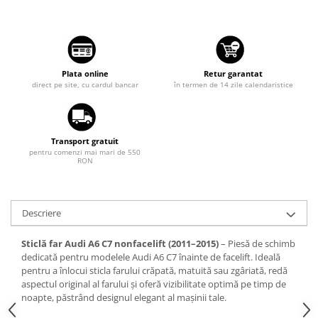
Tuning auto
Suzuki
Kituri reparatie
Toyota
Diverse
Volkswagen
Dopuri anulare clapete admisie
Plata online
Retur garantat
Volvo
direct pe site, cu cardul bancar
în termen de 14 zile calendaristice
Garnituri galerie admisie BMW
Valve PCV
Kit reparatie faruri
Transport gratuit
Adaptoare auxiliare
pentru comenzi mai mari de 550
RON
Produse cu discount de pana la
95%
Eleron Portbagaj
Descriere
Sticlă far Audi A6 C7 nonfacelift (2011–2015)
– Piesă de schimb
dedicată pentru modelele Audi A6 C7 înainte de facelift. Ideală
pentru a înlocui sticla farului crăpată, matuită sau zgâriată, redă
aspectul original al farului și oferă vizibilitate optimă pe timp de
noapte, păstrând designul elegant al mașinii tale.