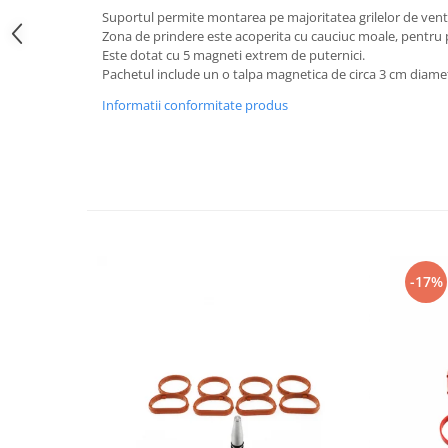
Suzuki
Suportul permite montarea pe majoritatea grilelor de venti
Dopuri anulare clapete admisie
Zona de prindere este acoperita cu cauciuc moale, pentru p
Garnituri galerie admisie BMW
Toyota
Este dotat cu 5 magneti extrem de puternici.
Valve PCV
Pachetul include un o talpa magnetica de circa 3 cm diame
Volkswagen
Kit reparatie faruri
Informatii conformitate produs
Volvo
Adaptoare auxiliare
Produse cu discount de pana la
95%
Eleron Portbagaj
-17%