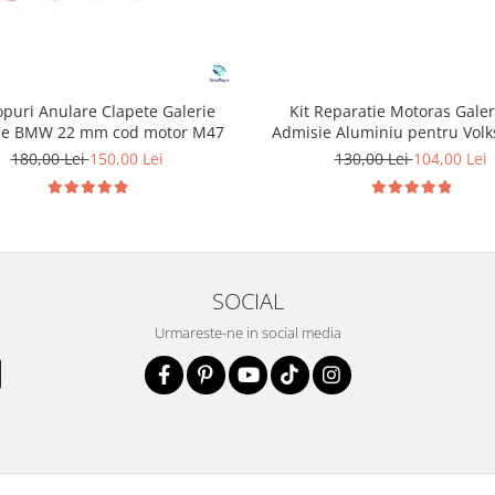
opuri Anulare Clapete Galerie
Kit Reparatie Motoras Galer
ie BMW 22 mm cod motor M47
Admisie Aluminiu pentru Vol
Skoda Seat Audi P2015
180,00 Lei
150,00 Lei
130,00 Lei
104,00 Lei
SOCIAL
Urmareste-ne in social media