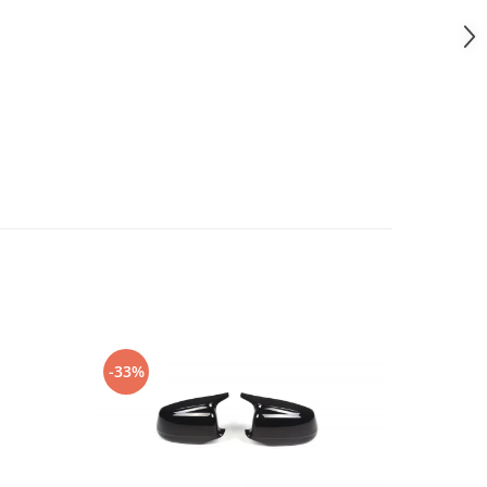
-33%
-22%