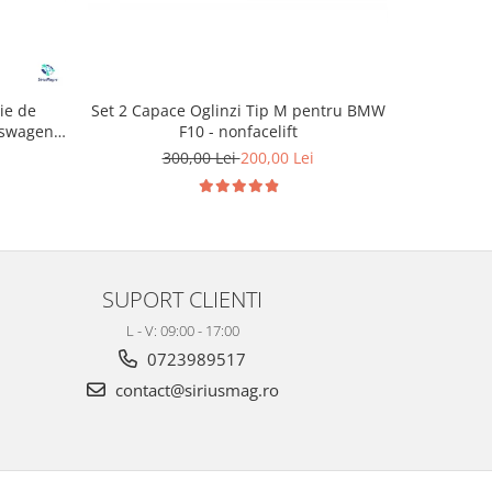
Set 2 Capace Oglinzi Tip M pentru BMW
ie de
Kit Comp
F10 - nonfacelift
kswagen
Actuator M
300,00 Lei
200,00 Lei
2
SUPORT CLIENTI
L - V: 09:00 - 17:00
0723989517
contact@siriusmag.ro