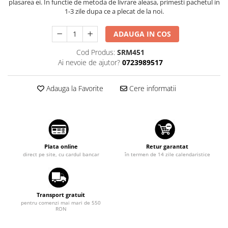
plasarea ei. In functie de metoda de livrare aleasa, primesti pachetul in
Suzuki
Dopuri anulare clapete admisie
1-3 zile dupa ce a plecat de la noi.
Garnituri galerie admisie BMW
Toyota
ADAUGA IN COS
Valve PCV
Volkswagen
Kit reparatie faruri
Cod Produs:
SRM451
Volvo
Ai nevoie de ajutor?
0723989517
Adaptoare auxiliare
Produse cu discount de pana la
Adauga la Favorite
Cere informatii
95%
Eleron Portbagaj
Plata online
Retur garantat
direct pe site, cu cardul bancar
în termen de 14 zile calendaristice
Transport gratuit
pentru comenzi mai mari de 550
RON