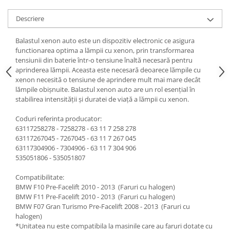
Descriere
Balastul xenon auto este un dispozitiv electronic ce asigura
functionarea optima a lămpii cu xenon, prin transformarea
tensiunii din baterie într-o tensiune înaltă necesară pentru
aprinderea lămpii. Aceasta este necesară deoarece lămpile cu
xenon necesită o tensiune de aprindere mult mai mare decât
lămpile obișnuite. Balastul xenon auto are un rol esențial în
stabilirea intensității și duratei de viață a lămpii cu xenon.
Coduri referinta producator:
63117258278 - 7258278 - 63 11 7 258 278
63117267045 - 7267045 - 63 11 7 267 045
63117304906 - 7304906 - 63 11 7 304 906
535051806 - 535051807
Compatibilitate:
BMW F10 Pre-Facelift 2010 - 2013 (Faruri cu halogen)
BMW F11 Pre-Facelift 2010 - 2013 (Faruri cu halogen)
BMW F07 Gran Turismo Pre-Facelift 2008 - 2013 (Faruri cu
halogen)
*Unitatea nu este compatibila la masinile care au faruri dotate cu