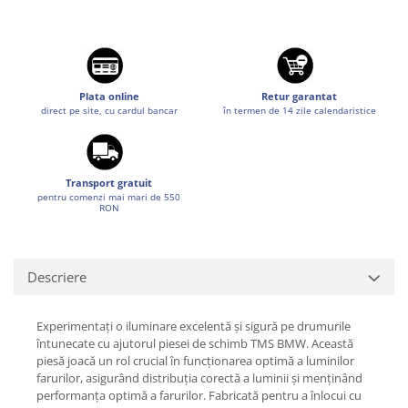
Suzuki
Diverse
Dopuri anulare clapete admisie
Toyota
Garnituri galerie admisie BMW
Volkswagen
Valve PCV
Plata online
Retur garantat
Volvo
direct pe site, cu cardul bancar
în termen de 14 zile calendaristice
Kit reparatie faruri
Adaptoare auxiliare
Produse cu discount de pana la
95%
Transport gratuit
pentru comenzi mai mari de 550
RON
Eleron Portbagaj
Descriere
Experimentați o iluminare excelentă și sigură pe drumurile
întunecate cu ajutorul piesei de schimb TMS BMW. Această
piesă joacă un rol crucial în funcționarea optimă a luminilor
farurilor, asigurând distribuția corectă a luminii și menținând
performanța optimă a farurilor. Fabricată pentru a înlocui cu