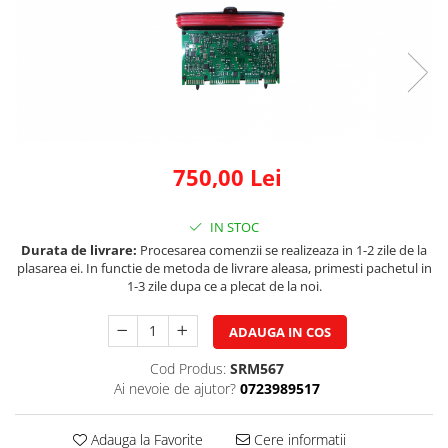
Land Rover
Piese interior
Mazda
Butoane
Display-uri
Mercedes-Benz
Manson schimbator viteze
Mini Cooper
Alte accesorii
Mitshubishi
Ornamente
Nissan
Antene
750,00 Lei
Opel
Piese exterior
Peugeot
Accesorii
IN STOC
Senzori parcare dedicati
Porsche
Durata de livrare:
Procesarea comenzii se realizeaza in 1-2 zile de la
plasarea ei. In functie de metoda de livrare aleasa, primesti pachetul in
Grile aerisire
Renault
1-3 zile dupa ce a plecat de la noi.
Camere video auto
Saab
Capace oglinzi
ADAUGA IN COS
Seat
Sticle far
Cod Produs:
SRM567
Skoda
Diverse
Ai nevoie de ajutor?
0723989517
Smart
Tuning auto
Subaru
Kituri reparatie
Adauga la Favorite
Cere informatii