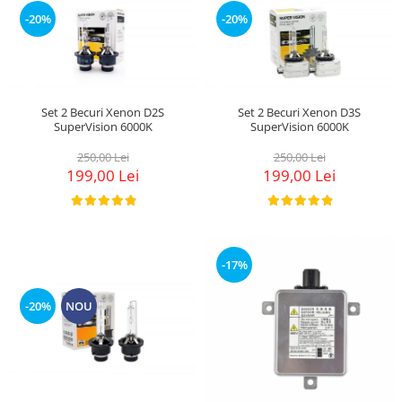
Suzuki
Dopuri anulare clapete admisie
-20%
-20%
Garnituri galerie admisie BMW
Toyota
Valve PCV
Volkswagen
Kit reparatie faruri
Volvo
Adaptoare auxiliare
Set 2 Becuri Xenon D2S
Set 2 Becuri Xenon D3S
SuperVision 6000K
SuperVision 6000K
Produse cu discount de pana la
250,00 Lei
250,00 Lei
95%
199,00 Lei
199,00 Lei
Eleron Portbagaj
-17%
-20%
NOU