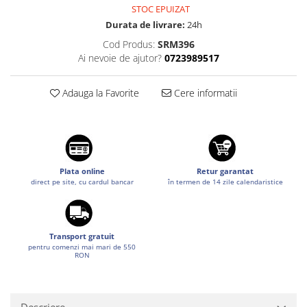
STOC EPUIZAT
Suzuki
Dopuri anulare clapete admisie
Durata de livrare:
24h
Garnituri galerie admisie BMW
Toyota
Cod Produs:
SRM396
Valve PCV
Volkswagen
Ai nevoie de ajutor?
0723989517
Kit reparatie faruri
Volvo
Adaptoare auxiliare
Adauga la Favorite
Cere informatii
Produse cu discount de pana la
95%
Eleron Portbagaj
Plata online
Retur garantat
direct pe site, cu cardul bancar
în termen de 14 zile calendaristice
Transport gratuit
pentru comenzi mai mari de 550
RON