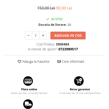
Suzuki
Dopuri anulare clapete admisie
150,00 Lei
80,00 Lei
Garnituri galerie admisie BMW
Toyota
Valve PCV
IN STOC
Volkswagen
Kit reparatie faruri
Durata de livrare:
24
Volvo
Adaptoare auxiliare
ADAUGA IN COS
Produse cu discount de pana la
95%
Cod Produs:
SRM484
Ai nevoie de ajutor?
0723989517
Eleron Portbagaj
Adauga la Favorite
Cere informatii
Plata online
Retur garantat
direct pe site, cu cardul bancar
în termen de 14 zile calendaristice