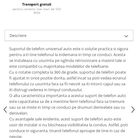
Transport gratuit
pentru comenzi mai mari de 550
RON
Descriere
Suportul de telefon universal auto este o solutie practica si sigura
pentru a-ti tine telefonul la indemana in timp ce conduci. Acesta
se instaleaza cu usurinta pe oglinda retrovizoare a masinii tale si
este compatibil cu majoritatea modelelor de telefoane.
Cu o rotatie completa la 360 de grade, suportul de telefon poate
fi ajustat in orice pozitie dorita, astfel incat sa poti vedea ecranul
telefonului cu usurinta fara sa fii nevoit sa iti intorci capul sau sa
iti distrugi vederea in timpul condusului.
O alta caracteristica importanta a acestui suport de telefon auto
este capacitatea sa de a mentine ferm telefonul fara sa tremure
sau sa se miste in timp ce conduci pe drumuri denivelate sau cu
denivelari.
Cu avantajele sale evidente, acest suport de telefon auto este
usor de instalat si nu blocheaza vizibilitatea la condus. Astfel, poti
conduce in siguranta, tinand telefonul aproape de tine in caz de
nevoie.