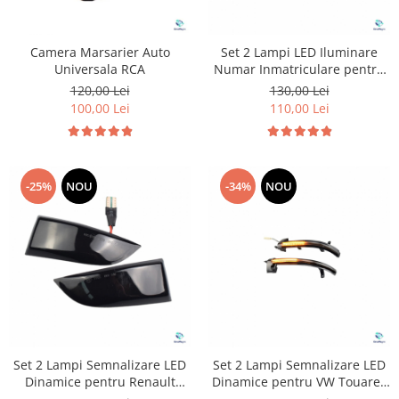
Camera Marsarier Auto
Set 2 Lampi LED Iluminare
Universala RCA
Numar Inmatriculare pentru
Renault Clio
120,00 Lei
130,00 Lei
100,00 Lei
110,00 Lei
-25%
NOU
-34%
NOU
Set 2 Lampi Semnalizare LED
Set 2 Lampi Semnalizare LED
Dinamice pentru Renault
Dinamice pentru VW Touareg
Megane MK3
II