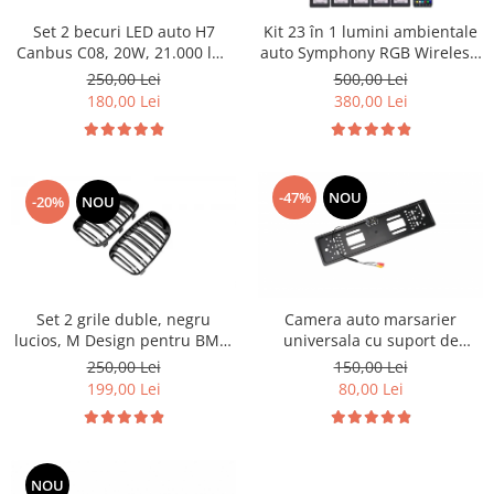
Land Rover
Butoane
Set 2 becuri LED auto H7
Kit 23 în 1 lumini ambientale
Mazda
Display-uri
Canbus C08, 20W, 21.000 lm,
auto Symphony RGB Wireless,
Manson schimbator viteze
Mercedes-Benz
6000K, cu ventilator
benzi acrilice LED, control
250,00 Lei
500,00 Lei
Alte accesorii
Bluetooth prin aplicație,
180,00 Lei
380,00 Lei
Mini Cooper
sincronizare muzică, Welcome
Ornamente
Light
Mitshubishi
Antene
Nissan
Piese exterior
-47%
NOU
-20%
NOU
Opel
Accesorii
Peugeot
Senzori parcare dedicati
Grile aerisire
Porsche
Camere mers inapoi
Renault
Set 2 grile duble, negru
Camera auto marsarier
Capace oglinzi
lucios, M Design pentru BMW
universala cu suport de
Saab
Sticle far
E81 E87 Facelift
numar
250,00 Lei
150,00 Lei
Seat
Diverse
199,00 Lei
80,00 Lei
Skoda
Tuning auto
Smart
Kituri reparatie
Subaru
NOU
Diverse