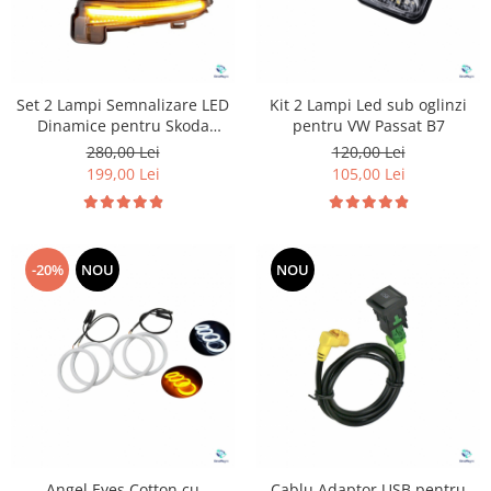
Set 2 Lampi Semnalizare LED
Kit 2 Lampi Led sub oglinzi
Dinamice pentru Skoda
pentru VW Passat B7
Superb 3
280,00 Lei
120,00 Lei
199,00 Lei
105,00 Lei
-20%
NOU
NOU
Angel Eyes Cotton cu
Cablu Adaptor USB pentru