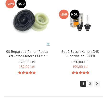
-24%
NOU
-20%
NOU
Kit Reparatie Pinion Rotita
Set 2 Becuri Xenon D4S
Actuator Motoras Cutie
SuperVision 6000K
Transfer pentru BMW
170,00 Lei
250,00 Lei
130,00 Lei
199,00 Lei
1
2