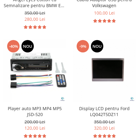
Semnalizare pentru BMW E46
Volkswagen
Coupe
350,00 Lei
100,00 Lei
280,00 Lei
-40%
NOU
-9%
NOU
Player auto MP3 MP4 MP5
Display LCD pentru Ford
JSD-520
LQ042T5DZ11
200,00 Lei
350,00 Lei
120,00 Lei
320,00 Lei