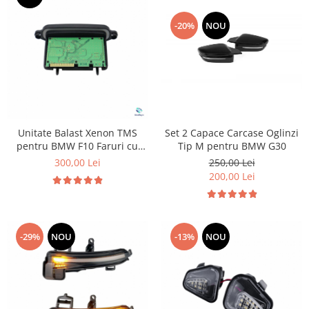
Suzuki
Dopuri anulare clapete admisie
-20%
NOU
Garnituri galerie admisie BMW
Toyota
Valve PCV
Volkswagen
Kit reparatie faruri
Volvo
Adaptoare auxiliare
Produse cu discount de pana la
95%
Unitate Balast Xenon TMS
Set 2 Capace Carcase Oglinzi
Eleron Portbagaj
pentru BMW F10 Faruri cu
Tip M pentru BMW G30
halogen
300,00 Lei
250,00 Lei
200,00 Lei
-29%
NOU
-13%
NOU