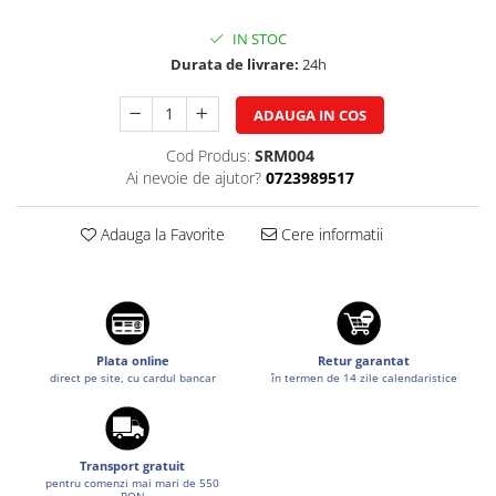
Suzuki
Dopuri anulare clapete admisie
IN STOC
Garnituri galerie admisie BMW
Toyota
Durata de livrare:
24h
Valve PCV
Volkswagen
Kit reparatie faruri
ADAUGA IN COS
Volvo
Adaptoare auxiliare
Cod Produs:
SRM004
Produse cu discount de pana la
Ai nevoie de ajutor?
0723989517
95%
Eleron Portbagaj
Adauga la Favorite
Cere informatii
Plata online
Retur garantat
direct pe site, cu cardul bancar
în termen de 14 zile calendaristice
Transport gratuit
pentru comenzi mai mari de 550
RON