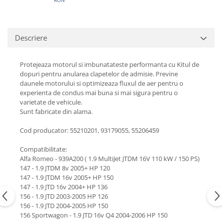
Descriere
Protejeaza motorul si imbunatateste performanta cu Kitul de
dopuri pentru anularea clapetelor de admisie. Previne
daunele motorului si optimizeaza fluxul de aer pentru o
experienta de condus mai buna si mai sigura pentru o
varietate de vehicule.
Sunt fabricate din alama.
Cod producator: 55210201, 93179055, 55206459
Compatibilitate:
Alfa Romeo - 939A200 ( 1.9 MultiJet JTDM 16V 110 kW / 150 PS)
147 - 1.9 JTDM 8v 2005+ HP 120
147 - 1.9 JTDM 16v 2005+ HP 150
147 - 1.9 JTD 16v 2004+ HP 136
156 - 1.9 JTD 2003-2005 HP 126
156 - 1.9 JTD 2004-2005 HP 150
156 Sportwagon - 1.9 JTD 16v Q4 2004-2006 HP 150