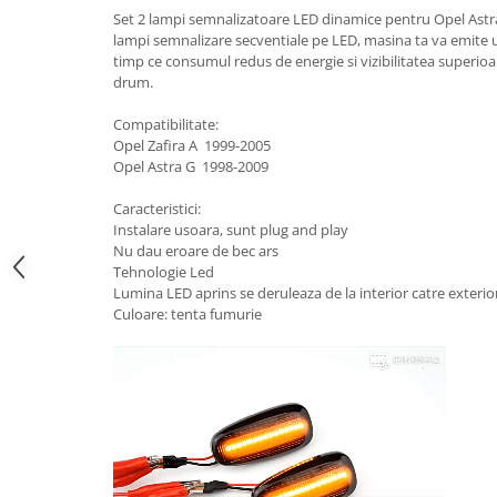
Suzuki
Set 2 lampi semnalizatoare LED dinamice pentru Opel Astra 
Dopuri anulare clapete admisie
lampi semnalizare secventiale pe LED, masina ta va emite u
Garnituri galerie admisie BMW
Toyota
timp ce consumul redus de energie si vizibilitatea superioa
Valve PCV
drum.
Volkswagen
Kit reparatie faruri
Volvo
Compatibilitate:
Adaptoare auxiliare
Opel Zafira A 1999-2005
Opel Astra G 1998-2009
Produse cu discount de pana la
95%
Caracteristici:
Eleron Portbagaj
Instalare usoara, sunt plug and play
Nu dau eroare de bec ars
Tehnologie Led
Lumina LED aprins se deruleaza de la interior catre exterio
Culoare: tenta fumurie