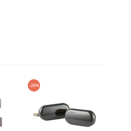
-20%
-22%