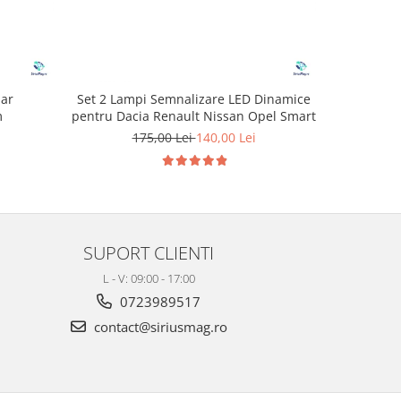
mar
Set 2 Lampi Semnalizare LED Dinamice
Balas
m
pentru Dacia Renault Nissan Opel Smart
Mercedes 
La
175,00 Lei
140,00 Lei
3
SUPORT CLIENTI
L - V: 09:00 - 17:00
0723989517
contact@siriusmag.ro