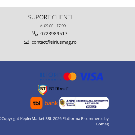
SUPORT CLIENTI
L - V: 09:00 - 17:00
0723989517
contact@siriusmag.ro
©Copyright KeplerMarket SRL 2026
Platforma E-commerce by
Gomag