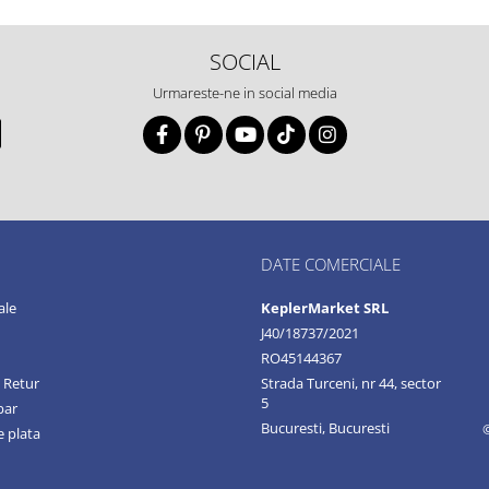
SOCIAL
Urmareste-ne in social media
DATE COMERCIALE
ale
KeplerMarket SRL
J40/18737/2021
RO45144367
e Retur
Strada Turceni, nr 44, sector
5
par
Bucuresti, Bucuresti
 plata