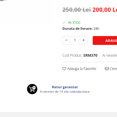
250,00 Lei
200,00 L
IN STOC
Durata de livrare:
24h
ADAUG
Cod Produs:
SRM370
Ai nevoie
Adauga la Favorite
Cere 
Retur garantat
în termen de 14 zile calendaristice