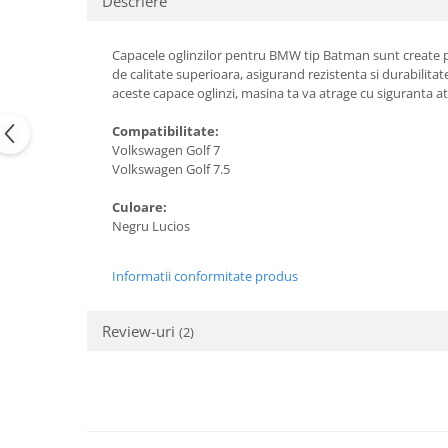
Descriere
Suzuki
Dopuri anulare clapete admisie
Garnituri galerie admisie BMW
Toyota
Capacele oglinzilor pentru BMW tip Batman sunt create p
Valve PCV
de calitate superioara, asigurand rezistenta si durabilita
Volkswagen
aceste capace oglinzi, masina ta va atrage cu siguranta a
Kit reparatie faruri
Volvo
Adaptoare auxiliare
Compatibilitate:
Volkswagen Golf 7
Produse cu discount de pana la
Volkswagen Golf 7.5
95%
Eleron Portbagaj
Culoare:
Negru Lucios
Informatii conformitate produs
Review-uri
(2)