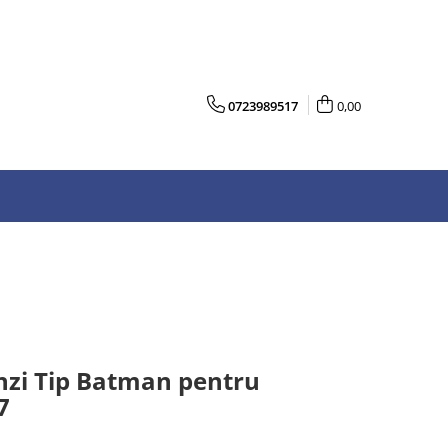
0723989517
0,00
inzi Tip Batman pentru
7