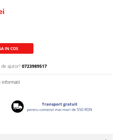
ei
A IN COS
 de ajutor?
0723989517
informatii
Transport gratuit
pentru comenzi mai mari de 550 RON