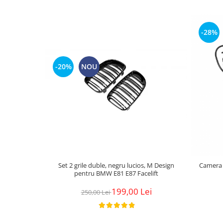
-28%
-20%
NOU
Set 2 grile duble, negru lucios, M Design
Camera 
pentru BMW E81 E87 Facelift
199,00 Lei
250,00 Lei