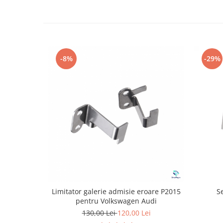
-8%
-29%
Limitator galerie admisie eroare P2015
S
pentru Volkswagen Audi
130,00 Lei
120,00 Lei