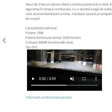
Suzuki
Setul de 2 becuri xenon oferă o lumină puternică și clară, î
Dopuri anulare clapete admisie
siguranța în timpul condusului. Cu o durată lungă de viață,
Garnituri galerie admisie BMW
Toyota
rară, economisind bani și timp. Instalare ușoară și compati
Valve PCV
de mașini.
Volkswagen
Kit reparatie faruri
Volvo
Caracteristici tehnice:
Adaptoare auxiliare
Putere: 35W
Putere luminoasa emisa: 3200 lumeni
Produse cu discount de pana la
Culoare: 6000K (lumina-alb rece)
95%
Tip: D1S
Eleron Portbagaj
Informatii conformitate produs