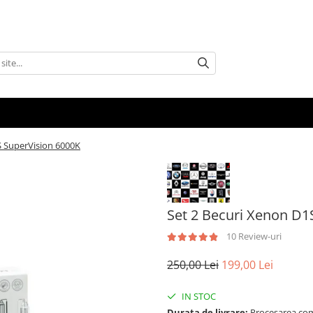
S SuperVision 6000K
Set 2 Becuri Xenon D1
10 Review-uri
250,00 Lei
199,00 Lei
IN STOC
Durata de livrare:
Procesarea comen