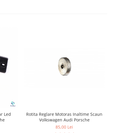
-20%
Rotita Reglare Motoras Inaltime Scaun
ar Led
Set 2 Be
Volkswagen Audi Porsche
che
85,00 Lei
2