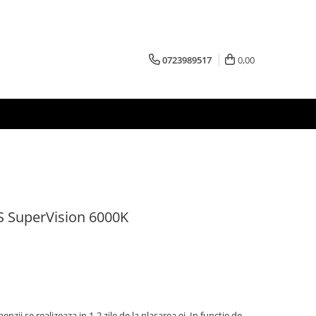
0723989517
0,00
S SuperVision 6000K
zii se realizeaza in 1-2 zile de la plasarea ei. In functie de