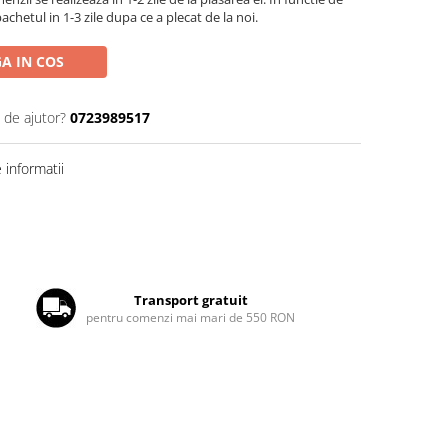
chetul in 1-3 zile dupa ce a plecat de la noi.
A IN COS
 de ajutor?
0723989517
informatii
Transport gratuit
pentru comenzi mai mari de 550 RON