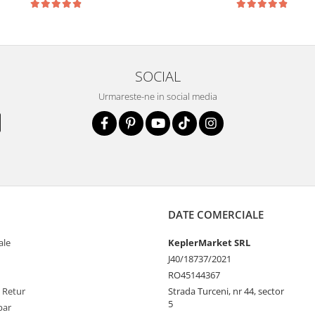
SOCIAL
Urmareste-ne in social media
DATE COMERCIALE
ale
KeplerMarket SRL
J40/18737/2021
RO45144367
e Retur
Strada Turceni, nr 44, sector
5
par