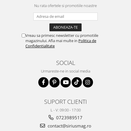
Land Rover
Butoane
Nu rata ofertele si promotiile noastre
Mazda
Display-uri
Manson schimbator viteze
Mercedes-Benz
Alte accesorii
Mini Cooper
Ornamente
Vreau sa primesc newsletter cu promotiile
Mitshubishi
Antene
magazinului. Afla mai multe in
Politica de
Nissan
Confidentialitate
Piese exterior
Opel
Accesorii
SOCIAL
Peugeot
Senzori parcare dedicati
Urmareste-ne in social media
Grile aerisire
Porsche
Camere mers inapoi
Renault
Capace oglinzi
Saab
Sticle far
Seat
SUPORT CLIENTI
Diverse
Skoda
L - V: 09:00 - 17:00
Tuning auto
0723989517
Smart
Kituri reparatie
contact@siriusmag.ro
Subaru
Diverse