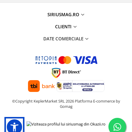
Suzuki
Dopuri anulare clapete admisie
Garnituri galerie admisie BMW
Toyota
SIRIUSMAG.RO
Valve PCV
Volkswagen
CLIENTI
Kit reparatie faruri
Volvo
Adaptoare auxiliare
DATE COMERCIALE
Produse cu discount de pana la
95%
Eleron Portbagaj
©Copyright KeplerMarket SRL 2026
Platforma E-commerce by
Gomag