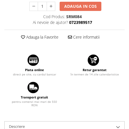
Suzuki
Dopuri anulare clapete admisie
ADAUGA IN COS
Garnituri galerie admisie BMW
Toyota
Cod Produs:
SRM084
Valve PCV
Ai nevoie de ajutor?
0723989517
Volkswagen
Kit reparatie faruri
Volvo
Adaptoare auxiliare
Adauga la Favorite
Cere informatii
Produse cu discount de pana la
95%
Eleron Portbagaj
Plata online
Retur garantat
direct pe site, cu cardul bancar
în termen de 14 zile calendaristice
Transport gratuit
pentru comenzi mai mari de 550
RON
Descriere