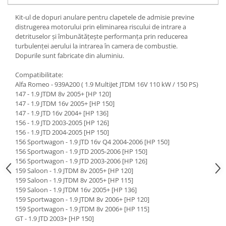
Kit-ul de dopuri anulare pentru clapetele de admisie previne
distrugerea motorului prin eliminarea riscului de intrare a
detrituselor și îmbunătățește performanța prin reducerea
turbulenței aerului la intrarea în camera de combustie.
Dopurile sunt fabricate din aluminiu.
Compatibilitate:
Alfa Romeo - 939A200 ( 1.9 MultiJet JTDM 16V 110 kW / 150 PS)
147 - 1.9 JTDM 8v 2005+ [HP 120]
147 - 1.9 JTDM 16v 2005+ [HP 150]
147 - 1.9 JTD 16v 2004+ [HP 136]
156 - 1.9 JTD 2003-2005 [HP 126]
156 - 1.9 JTD 2004-2005 [HP 150]
156 Sportwagon - 1.9 JTD 16v Q4 2004-2006 [HP 150]
156 Sportwagon - 1.9 JTD 2005-2006 [HP 150]
156 Sportwagon - 1.9 JTD 2003-2006 [HP 126]
159 Saloon - 1.9 JTDM 8v 2005+ [HP 120]
159 Saloon - 1.9 JTDM 8v 2005+ [HP 115]
159 Saloon - 1.9 JTDM 16v 2005+ [HP 136]
159 Sportwagon - 1.9 JTDM 8v 2006+ [HP 120]
159 Sportwagon - 1.9 JTDM 8v 2006+ [HP 115]
GT - 1.9 JTD 2003+ [HP 150]