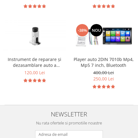
-38%
NOU
Instrument de reparare și
Player auto 2DIN 7010b Mp4,
dezasamblare auto a
Mp5 7 inch, Bluetooth
distribuitorului de unghi de
120,00 Lei
400,00 Lei
elevație
250,00 Lei
NEWSLETTER
Nu rata ofertele si promotiile noastre