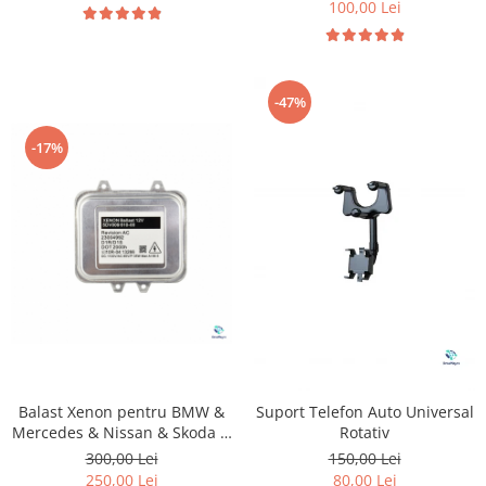
100,00 Lei
-47%
-17%
Balast Xenon pentru BMW &
Suport Telefon Auto Universal
Mercedes & Nissan & Skoda &
Rotativ
Opel
300,00 Lei
150,00 Lei
250,00 Lei
80,00 Lei