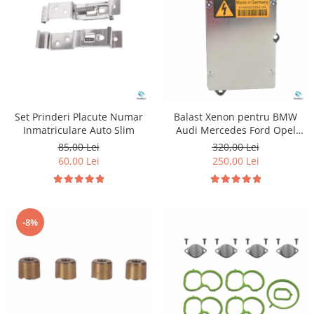
Suzuki
Dopuri anulare clapete admisie
Garnituri galerie admisie BMW
Toyota
Valve PCV
Volkswagen
Kit reparatie faruri
Volvo
Adaptoare auxiliare
Produse cu discount de pana la
Set Prinderi Placute Numar
Balast Xenon pentru BMW
95%
Inmatriculare Auto Slim
Audi Mercedes Ford Opel
Jaguar Skoda Saab Land Rover
Eleron Portbagaj
85,00 Lei
320,00 Lei
Volkswagen
60,00 Lei
250,00 Lei
-8%