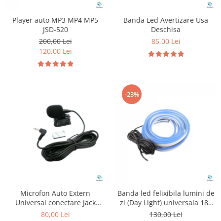
Player auto MP3 MP4 MP5
Banda Led Avertizare Usa
JSD-520
Deschisa
200,00 Lei
85,00 Lei
120,00 Lei
-23%
Microfon Auto Extern
Banda led felixibila lumini de
Universal conectare Jack
zi (Day Light) universala 180
3.5mm
cm
80,00 Lei
130,00 Lei