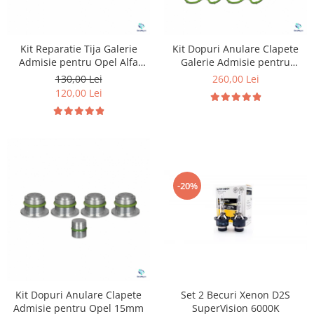
Kit Reparatie Tija Galerie
Kit Dopuri Anulare Clapete
Admisie pentru Opel Alfa
Galerie Admisie pentru
Romeo Saab
Opel 2.0 &1.9
130,00 Lei
260,00 Lei
120,00 Lei
-20%
Kit Dopuri Anulare Clapete
Set 2 Becuri Xenon D2S
Admisie pentru Opel 15mm
SuperVision 6000K