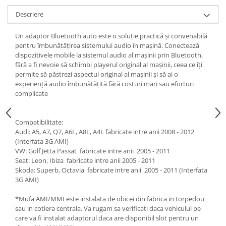
Descriere
Un adaptor Bluetooth auto este o soluție practică și convenabilă
pentru îmbunătățirea sistemului audio în mașină. Conectează
dispozitivele mobile la sistemul audio al mașinii prin Bluetooth,
fără a fi nevoie să schimbi playerul original al mașinii, ceea ce îți
permite să păstrezi aspectul original al mașinii și să ai o
experiență audio îmbunătățită fără costuri mari sau eforturi
complicate
Compatibilitate:
Audi: A5, A7, Q7, A6L, A8L, A4L fabricate intre anii 2008 - 2012
(Interfata 3G AMI)
VW: Golf Jetta Passat fabricate intre anii 2005 - 2011
Seat: Leon, Ibiza fabricate intre anii 2005 - 2011
Skoda: Superb, Octavia fabricate intre anii 2005 - 2011 (Interfata
3G AMI)
*Mufa AMI/MMI este instalata de obicei din fabrica in torpedou
sau in cotiera centrala. Va rugam sa verificati daca vehiculul pe
care va fi instalat adaptorul daca are disponibil slot pentru un