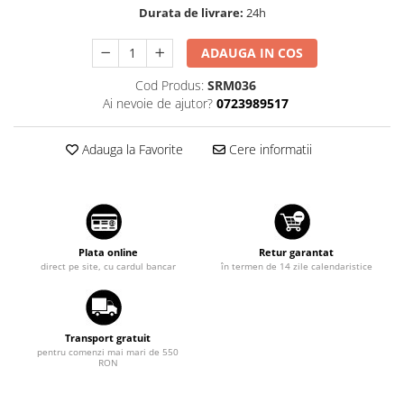
Durata de livrare:
24h
Suzuki
Dopuri anulare clapete admisie
Garnituri galerie admisie BMW
Toyota
ADAUGA IN COS
Valve PCV
Volkswagen
Cod Produs:
SRM036
Kit reparatie faruri
Volvo
Ai nevoie de ajutor?
0723989517
Adaptoare auxiliare
Produse cu discount de pana la
Adauga la Favorite
Cere informatii
95%
Eleron Portbagaj
Plata online
Retur garantat
direct pe site, cu cardul bancar
în termen de 14 zile calendaristice
Transport gratuit
pentru comenzi mai mari de 550
RON