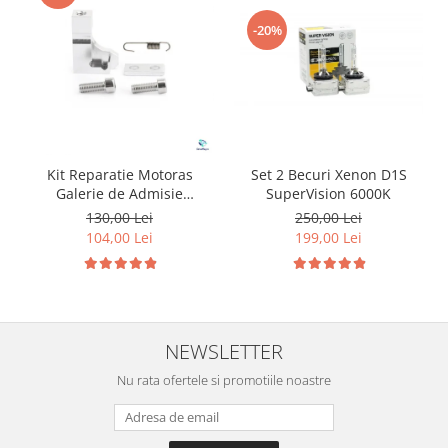
-20%
Kit Reparatie Motoras
Set 2 Becuri Xenon D1S
Galerie de Admisie
SuperVision 6000K
Aluminiu pentru
130,00 Lei
250,00 Lei
Volkswagen Skoda Seat
104,00 Lei
199,00 Lei
Audi P2015
NEWSLETTER
Nu rata ofertele si promotiile noastre