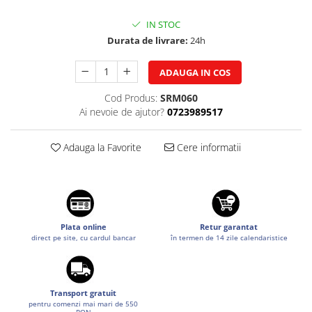
Suzuki
Dopuri anulare clapete admisie
IN STOC
Garnituri galerie admisie BMW
Toyota
Durata de livrare:
24h
Valve PCV
Volkswagen
Kit reparatie faruri
ADAUGA IN COS
Volvo
Adaptoare auxiliare
Cod Produs:
SRM060
Produse cu discount de pana la
Ai nevoie de ajutor?
0723989517
95%
Eleron Portbagaj
Adauga la Favorite
Cere informatii
Plata online
Retur garantat
direct pe site, cu cardul bancar
în termen de 14 zile calendaristice
Transport gratuit
pentru comenzi mai mari de 550
RON