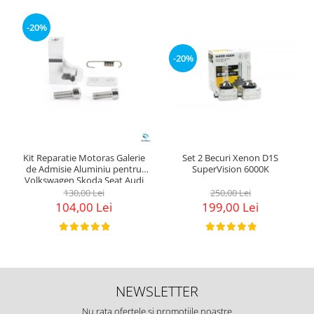
-20%
-20%
Kit Reparatie Motoras Galerie
Set 2 Becuri Xenon D1S
de Admisie Aluminiu pentru
SuperVision 6000K
Volkswagen Skoda Seat Audi
P2015
130,00 Lei
250,00 Lei
104,00 Lei
199,00 Lei
NEWSLETTER
Nu rata ofertele si promotiile noastre