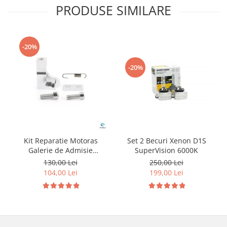
PRODUSE SIMILARE
-20%
-20%
Kit Reparatie Motoras
Set 2 Becuri Xenon D1S
Galerie de Admisie
SuperVision 6000K
Aluminiu pentru
130,00 Lei
250,00 Lei
Volkswagen Skoda Seat
104,00 Lei
199,00 Lei
Audi P2015