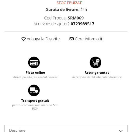
STOC EPUIZAT
Suzuki
Dopuri anulare clapete admisie
Durata de livrare:
24h
Garnituri galerie admisie BMW
Toyota
Cod Produs:
SRM069
Valve PCV
Volkswagen
Ai nevoie de ajutor?
0723989517
Kit reparatie faruri
Volvo
Adaptoare auxiliare
Adauga la Favorite
Cere informatii
Produse cu discount de pana la
95%
Eleron Portbagaj
Plata online
Retur garantat
direct pe site, cu cardul bancar
în termen de 14 zile calendaristice
Transport gratuit
pentru comenzi mai mari de 550
RON
Descriere