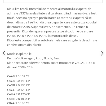
Kit-ul limitează intervalul de mișcare al motorului clapetei de
admisie V157 la același interval ca atunci când mașina dvs. a fost
nouă. Aceasta oprește posibilitatea ca motorul clapetei să se
deschidă sau să se închidă prea departe, care este cauza codului
de eroare P2015. Suportul este, de asemenea, un remediu
preventiv. Kitul de reparare poate șterge și codurile de eroare
P2004, P2009, P2016 și P2017 la motorizarile diesel.
Kit-ul este compatibil la autoturismele care au galeria de admisie
confectionata din plastic.
Modele aplicabile:
Pentru Volkswagen, Audi, Skoda, Seat
Kit de reparare adecvat pentru toate motoarele VAG 2.0 TDI CR
din anii 2008 - 2014.
CAAB 2.0 102 CP
CAGA 2.0 143 CP
CAGB 2.0 136 CP
CAGC 2.0 120 CP
CAHA 2.0 170 CP
CAHB 2.0 163 CP
CBAA 2.0 136 CP