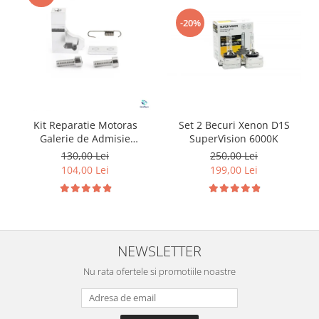
-20%
Kit Reparatie Motoras
Set 2 Becuri Xenon D1S
Galerie de Admisie
SuperVision 6000K
Aluminiu pentru
130,00 Lei
250,00 Lei
Volkswagen Skoda Seat
104,00 Lei
199,00 Lei
Audi P2015
NEWSLETTER
Nu rata ofertele si promotiile noastre