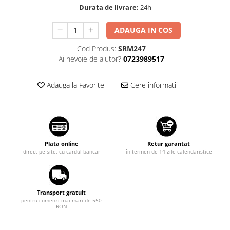
Durata de livrare:
24h
Suzuki
Dopuri anulare clapete admisie
Garnituri galerie admisie BMW
Toyota
ADAUGA IN COS
Valve PCV
Volkswagen
Cod Produs:
SRM247
Kit reparatie faruri
Volvo
Ai nevoie de ajutor?
0723989517
Adaptoare auxiliare
Produse cu discount de pana la
Adauga la Favorite
Cere informatii
95%
Eleron Portbagaj
Plata online
Retur garantat
direct pe site, cu cardul bancar
în termen de 14 zile calendaristice
Transport gratuit
pentru comenzi mai mari de 550
RON