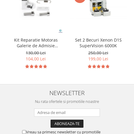
Kit Reparatie Motoras
Set 2 Becuri Xenon D1S
Galerie de Admisie
SuperVision 6000K
Aluminiu pentru
130,00 Lei
250,00 Lei
Volkswagen Skoda Seat
104,00 Lei
199,00 Lei
Audi P2015
NEWSLETTER
Nu rata ofertele si promotiile noastre
Vreau sa primesc newsletter cu promotiile