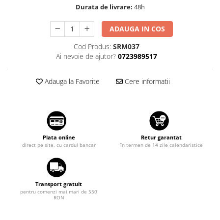
Durata de livrare:
48h
Suzuki
Dopuri anulare clapete admisie
Garnituri galerie admisie BMW
Toyota
ADAUGA IN COS
Valve PCV
Volkswagen
Cod Produs:
SRM037
Kit reparatie faruri
Volvo
Ai nevoie de ajutor?
0723989517
Adaptoare auxiliare
Produse cu discount de pana la
Adauga la Favorite
Cere informatii
95%
Eleron Portbagaj
Plata online
Retur garantat
direct pe site, cu cardul bancar
în termen de 14 zile calendaristice
Transport gratuit
pentru comenzi mai mari de 550
RON