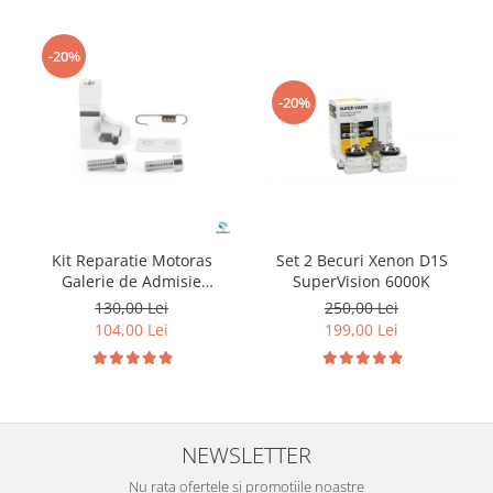
-20%
-20%
Kit Reparatie Motoras
Set 2 Becuri Xenon D1S
Galerie de Admisie
SuperVision 6000K
Aluminiu pentru
130,00 Lei
250,00 Lei
Volkswagen Skoda Seat
104,00 Lei
199,00 Lei
Audi P2015
NEWSLETTER
Nu rata ofertele si promotiile noastre