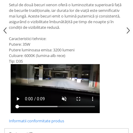
Setul de două becuri xenon oferă o luminozitate superioară față
de becurile tradiționale, iar durata lor de viață este semnificativ
mai lungă. Aceste becuri emit o lumină puternică și consistentă,
asigurând o vizibilitate îmbunătățită pe timp de noapte și în
condiții de vizibilitate redusă.
Caracteristici tehnice:
Putere: 35W
Putere luminoasa emisa: 3200 lumeni
Culoare: 6000K (lumina-alb rece)
Tip: D3S
Informatii conformitate produs