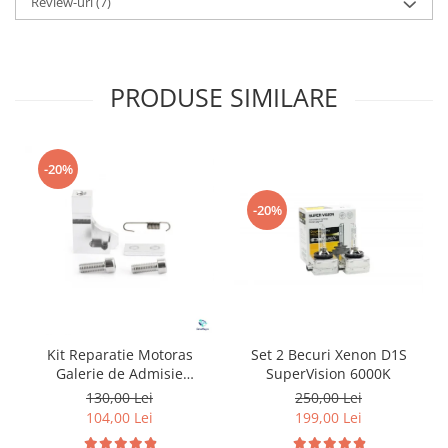
Review-uri
(7)
PRODUSE SIMILARE
-20%
-20%
Kit Reparatie Motoras
Set 2 Becuri Xenon D1S
Galerie de Admisie
SuperVision 6000K
Aluminiu pentru
130,00 Lei
250,00 Lei
Volkswagen Skoda Seat
104,00 Lei
199,00 Lei
Audi P2015